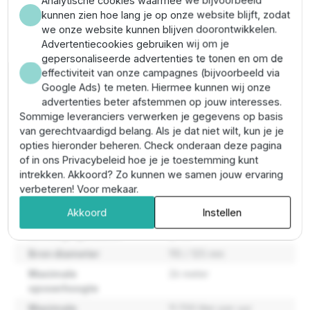
Analytische cookies waarmee we bijvoorbeeld
kunnen zien hoe lang je op onze website blijft, zodat
bronpomp specificaties
we onze website kunnen blijven doorontwikkelen.
Advertentiecookies gebruiken wij om je
Capaciteit gem. 9 M³/uur: 2,02 bar
gepersonaliseerde advertenties te tonen en om de
Materiaal: RVS AISI 304
effectiviteit van onze campagnes (bijvoorbeeld via
Lengte stroomkabel: 1,7 meter
Google Ads) te meten. Hiermee kunnen wij onze
Vermogen: 0,75 Kw / 2,3 A
advertenties beter afstemmen op jouw interesses.
Voltage: 3 x 400 V / 50 Hz
Sommige leveranciers verwerken je gegevens op basis
Diameter: 4"
van gerechtvaardigd belang. Als je dat niet wilt, kun je je
Aantal trappen: 4
opties hieronder beheren. Check onderaan deze pagina
Aansluiting perszijde: rp 2"
of in ons Privacybeleid hoe je je toestemming kunt
intrekken. Akkoord? Zo kunnen we samen jouw ervaring
verbeteren! Voor mekaar.
Eigenschappen
Akkoord
Instellen
Beveiligingsklasse
Ip 68
Bron diameter
110 / 125 mm
Maximale
26 meter
opvoerhoogte
Maximale
11.700 liter per uur