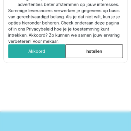
Ons team bestaat uit jong en dynamische medewerkers
advertenties beter afstemmen op jouw interesses.
met een brede ervaring op het gebied van infiltratie-
Sommige leveranciers verwerken je gegevens op basis
en watertechniek. Wij streven naar de beste kwaliteit
van gerechtvaardigd belang. Als je dat niet wilt, kun je je
en de daarbij horende service. Zo is ook het transport
opties hieronder beheren. Check onderaan deze pagina
geen probleem. Wij leveren op locatie en kunnen dit
of in ons Privacybeleid hoe je je toestemming kunt
flexibel voor u inplannen. Onze ervaren chauffeurs
intrekken. Akkoord? Zo kunnen we samen jouw ervaring
leveren de bestelling netjes bij u af. Heeft u vragen
verbeteren! Voor mekaar.
over garantie of wilt u een klacht melden, neem dan
Akkoord
Instellen
gerust
contact
met ons op.