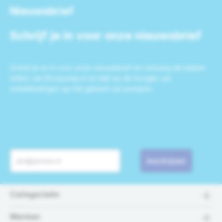
Nieuwsbrief
Schrijf je in voor onze nieuwsbrief
Schrijf je nu in voor onze nieuwsbrief en ontvang de laatste
acties van Bronpomp.nl en blijf op de hoogte van
ontwikkelingen op het gebied van pompen.
Inschrijven
Categorieën
Merken