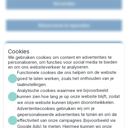
Verzenden
Retourneren & reparaties
Betaalmethoden
Cookies
We gebruiken cookies om content en advertenties te
personaliseren, om functies voor social media te bieden
en om ons websiteverkeer te analyseren.
Functionele cookies die ons helpen om de website
Over Bronpomp.nl
goed te laten werken, zoals het onthouden van je
taalinstellingen.
Analytische cookies waarmee we bijvoorbeeld
kunnen zien hoe lang je op onze website blijft, zodat
Met een zeer uitgebreid assortiment bronpompen
we onze website kunnen blijven doorontwikkelen.
hebben wij voor iedere situatie een gewenste pomp.
Advertentiecookies gebruiken wij om je
gepersonaliseerde advertenties te tonen en om de
Het team
effectiviteit van onze campagnes (bijvoorbeeld via
Google Ads) te meten. Hiermee kunnen wij onze