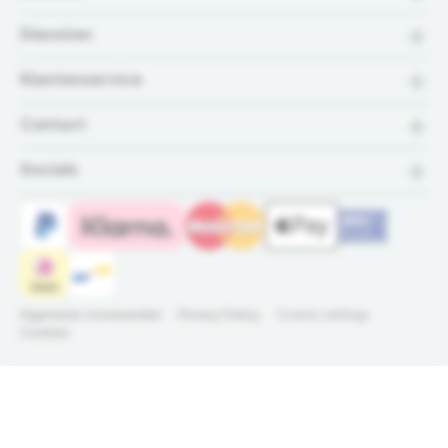
Diensten
Klantenservice
Contact
Socials
Algemene voorwaarden
Privacy Policy
Cookie settings
Cookies
© 2026 Bronpomp.nl -
Dé specialist in
Alle rechten
bronpompen
voorbehouden