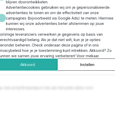
blijven doorontwikkelen.
Vraag advies
Advertentiecookies gebruiken wij om je gepersonaliseerde
advertenties te tonen en om de effectiviteit van onze
campagnes (bijvoorbeeld via Google Ads) te meten. Hiermee
kunnen wij onze advertenties beter afstemmen op jouw
interesses.
ommige leveranciers verwerken je gegevens op basis van
ist in pompen
erechtvaardigd belang. Als je dat niet wilt, kun je je opties
ieronder beheren. Check onderaan deze pagina of in ons
rivacybeleid hoe je je toestemming kunt intrekken. Akkoord? Zo
od bronpompen is er voor iedere situatie een passende oplossing. 
unnen we samen jouw ervaring verbeteren! Voor mekaar.
Akkoord
Instellen
howroom in Putten.
ben je bij Bronpomp.nl ook aan het juiste adres voor: