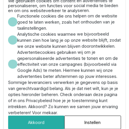
We gebruiken cookies om content en advertenties te
2,2
-
30 meter
50 meter
personaliseren, om functies voor social media te bieden
en om ons websiteverkeer te analyseren.
3-fasen 230 V bronpomp
Functionele cookies die ons helpen om de website
goed te laten werken, zoals het onthouden van je
Vermogen
4 x 1,5
4 x 2,5
4 x 4
taalinstellingen.
(KW)
mm2
mm2
mm2
Analytische cookies waarmee we bijvoorbeeld
kunnen zien hoe lang je op onze website blijft, zodat
0,37
152 meter
255 meter
-
we onze website kunnen blijven doorontwikkelen.
Advertentiecookies gebruiken wij om je
0,55
126 meter
210 meter
338 meter
gepersonaliseerde advertenties te tonen en om de
effectiviteit van onze campagnes (bijvoorbeeld via
0,75
99 meter
165 meter
265 meter
Google Ads) te meten. Hiermee kunnen wij onze
advertenties beter afstemmen op jouw interesses.
1,1
72 meter
120 meter
192 meter
Sommige leveranciers verwerken je gegevens op basis
van gerechtvaardigd belang. Als je dat niet wilt, kun je je
1,5
53 meter
88 meter
142 meter
opties hieronder beheren. Check onderaan deze pagina
of in ons Privacybeleid hoe je je toestemming kunt
2,2
-
60 meter
97 meter
intrekken. Akkoord? Zo kunnen we samen jouw ervaring
3
-
47 meter
73 meter
verbeteren! Voor mekaar.
Akkoord
Instellen
4
-
-
55 meter