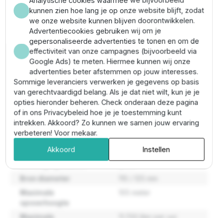
Analytische cookies waarmee we bijvoorbeeld
kunnen zien hoe lang je op onze website blijft, zodat
bronpomp specificaties
we onze website kunnen blijven doorontwikkelen.
Advertentiecookies gebruiken wij om je
Capaciteit gem. 9 M³/uur: 8,41 bar
gepersonaliseerde advertenties te tonen en om de
Materiaal: RVS AISI 304
effectiviteit van onze campagnes (bijvoorbeeld via
Lengte stroomkabel: 1,7 meter
Google Ads) te meten. Hiermee kunnen wij onze
Vermogen: 3,0 Kw / 7,9 A
advertenties beter afstemmen op jouw interesses.
Voltage: 3 x 400 V / 50 Hz
Sommige leveranciers verwerken je gegevens op basis
Diameter: 4"
van gerechtvaardigd belang. Als je dat niet wilt, kun je je
Aantal trappen: 16
opties hieronder beheren. Check onderaan deze pagina
Aansluiting perszijde: rp 2"
of in ons Privacybeleid hoe je je toestemming kunt
intrekken. Akkoord? Zo kunnen we samen jouw ervaring
verbeteren! Voor mekaar.
Eigenschappen
Akkoord
Instellen
Beveiligingsklasse
Ip 68
Bron diameter
110 / 125 mm
Maximale
105 meter
opvoerhoogte
Maximale
11.700 liter per uur