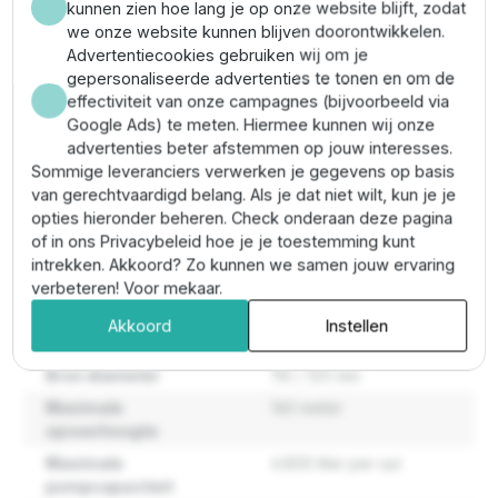
kunnen zien hoe lang je op onze website blijft, zodat
bronpomp specificaties
we onze website kunnen blijven doorontwikkelen.
Advertentiecookies gebruiken wij om je
gepersonaliseerde advertenties te tonen en om de
Capaciteit gem. 5 M³/uur: 10,2 bar
effectiviteit van onze campagnes (bijvoorbeeld via
Materiaal: RVS AISI 304
Google Ads) te meten. Hiermee kunnen wij onze
Lengte stroomkabel: 1,7 meter
advertenties beter afstemmen op jouw interesses.
Vermogen: 2,2 Kw / 5,5 A
Sommige leveranciers verwerken je gegevens op basis
Voltage: 3 x 400 V / 50 Hz
van gerechtvaardigd belang. Als je dat niet wilt, kun je je
Diameter: 4"
opties hieronder beheren. Check onderaan deze pagina
Aantal trappen: 25
of in ons Privacybeleid hoe je je toestemming kunt
Aansluiting perszijde: rp 1
1/2
"
intrekken. Akkoord? Zo kunnen we samen jouw ervaring
verbeteren! Voor mekaar.
Eigenschappen
Akkoord
Instellen
Bron diameter
110 / 125 mm
Maximale
160 meter
opvoerhoogte
Maximale
6.800 liter per uur
pompcapaciteit