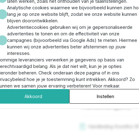
vloeistof
laten werken, zoals het onthouden van je taalinstellingen.
n
Analytische cookies waarmee we bijvoorbeeld kunnen zien h
Type / serie
lang je op onze website blijft, zodat we onze website kunnen
Waaier materiaal
blijven doorontwikkelen.
Advertentiecookies gebruiken wij om je gepersonaliseerde
Persaansluiting
advertenties te tonen en om de effectiviteit van onze
Voltage
campagnes (bijvoorbeeld via Google Ads) te meten. Hiermee
 bronpomp
Max. pompcapaciteit (l/h)
kunnen wij onze advertenties beter afstemmen op jouw
interesses.
Materiaal
ommige leveranciers verwerken je gegevens op basis van
Maximaal zandgehalte
erechtvaardigd belang. Als je dat niet wilt, kun je je opties
ieronder beheren. Check onderaan deze pagina of in ons
Vermogen
rivacybeleid hoe je je toestemming kunt intrekken. Akkoord? Zo
Max. opvoerhoogte
unnen we samen jouw ervaring verbeteren! Voor mekaar.
Artikelnummer
Akkoord
Instellen
Handleiding(en)
Handleiding Grundfos S