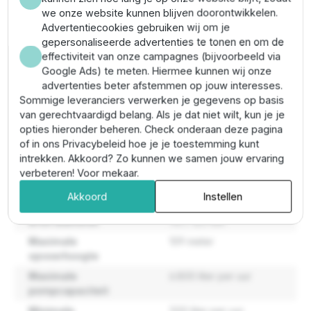
we onze website kunnen blijven doorontwikkelen.
Capaciteit gem. 5 M³/uur: 7,0 bar
Advertentiecookies gebruiken wij om je
Materiaal: RVS AISI 304
gepersonaliseerde advertenties te tonen en om de
Lengte stroomkabel: 1,7 meter
effectiviteit van onze campagnes (bijvoorbeeld via
Vermogen: 1,5 Kw / 10,2 A
Google Ads) te meten. Hiermee kunnen wij onze
Voltage: 230 V / 50 Hz
advertenties beter afstemmen op jouw interesses.
Diameter: 4"
Sommige leveranciers verwerken je gegevens op basis
Aantal trappen: 17
van gerechtvaardigd belang. Als je dat niet wilt, kun je je
Aansluiting perszijde: rp 1
1/2
"
opties hieronder beheren. Check onderaan deze pagina
of in ons Privacybeleid hoe je je toestemming kunt
Eigenschappen
intrekken. Akkoord? Zo kunnen we samen jouw ervaring
verbeteren! Voor mekaar.
Akkoord
Instellen
Beveiligingsklasse
Ip 68
Bron diameter
110 / 125 mm
Maximale
109 meter
opvoerhoogte
Maximale
6.800 liter per uur
pompcapaciteit
Minimale
500 liter per uur