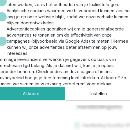
Temperatuurbereik verp
laten werken, zoals het onthouden van je taalinstellingen.
vloeistof
Analytische cookies waarmee we bijvoorbeeld kunnen zien h
n
Type / serie
lang je op onze website blijft, zodat we onze website kunnen
blijven doorontwikkelen.
Waaier materiaal
Advertentiecookies gebruiken wij om je gepersonaliseerde
Persaansluiting
advertenties te tonen en om de effectiviteit van onze
campagnes (bijvoorbeeld via Google Ads) te meten. Hiermee
Voltage
 bronpomp
kunnen wij onze advertenties beter afstemmen op jouw
Max. pompcapaciteit (l/h)
interesses.
Materiaal
ommige leveranciers verwerken je gegevens op basis van
erechtvaardigd belang. Als je dat niet wilt, kun je je opties
Maximaal zandgehalte
ieronder beheren. Check onderaan deze pagina of in ons
Vermogen
rivacybeleid hoe je je toestemming kunt intrekken. Akkoord? Zo
Max. opvoerhoogte
unnen we samen jouw ervaring verbeteren! Voor mekaar.
Artikelnummer
Akkoord
Instellen
Handleiding(en)
Handleiding Grundfos S