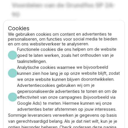
Voordelen van de Grundfos SP 2A-
90
Cookies
State-of-the-art hydraulica biedt een hoge
energie efficiency en lage bedrijfskosten
We gebruiken cookies om content en advertenties te
personaliseren, om functies voor social media te bieden
100 % roestvaststaal, zowel van binnen als van
en om ons websiteverkeer te analyseren.
buiten
Functionele cookies die ons helpen om de website
Bestand tegen zand
goed te laten werken, zoals het onthouden van je
Bestand tegen agressief water
taalinstellingen.
Motoroverbelastingsbeveiliging
Analytische cookies waarmee we bijvoorbeeld
Droogloopbeveiliging
kunnen zien hoe lang je op onze website blijft, zodat
we onze website kunnen blijven doorontwikkelen.
Eigenschappen
Advertentiecookies gebruiken wij om je
gepersonaliseerde advertenties te tonen en om de
effectiviteit van onze campagnes (bijvoorbeeld via
Beveiligingsklasse
Ip 68
Google Ads) te meten. Hiermee kunnen wij onze
advertenties beter afstemmen op jouw interesses.
Bron diameter
110 / 125 mm
Sommige leveranciers verwerken je gegevens op basis
Maximale
545 meter
van gerechtvaardigd belang. Als je dat niet wilt, kun je je
opvoerhoogte
opties hieronder beheren. Check onderaan deze pagina