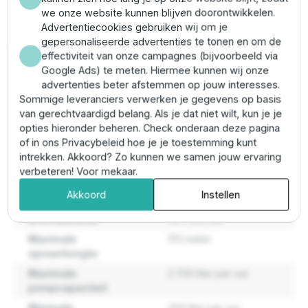
we onze website kunnen blijven doorontwikkelen.
Capaciteit gem. 2 M³/uur: 13,1 bar
Advertentiecookies gebruiken wij om je
Materiaal: RVS AISI 304
gepersonaliseerde advertenties te tonen en om de
Lengte stroomkabel: 1,7 meter
effectiviteit van onze campagnes (bijvoorbeeld via
Vermogen: 1,5 Kw / 10,2 A
Google Ads) te meten. Hiermee kunnen wij onze
Voltage: 230 V / 50 Hz
advertenties beter afstemmen op jouw interesses.
Diameter: 4"
Sommige leveranciers verwerken je gegevens op basis
Aantal trappen: 33
van gerechtvaardigd belang. Als je dat niet wilt, kun je je
Aansluiting perszijde: rp 1 1/4"
opties hieronder beheren. Check onderaan deze pagina
of in ons Privacybeleid hoe je je toestemming kunt
Eigenschappen
intrekken. Akkoord? Zo kunnen we samen jouw ervaring
verbeteren! Voor mekaar.
Akkoord
Instellen
Beveiligingsklasse
Ip 68
Bron diameter
110 / 125 mm
Maximale
195 meter
opvoerhoogte
Maximale
2.700 liter per uur
pompcapaciteit
Minimale
200 liter per uur