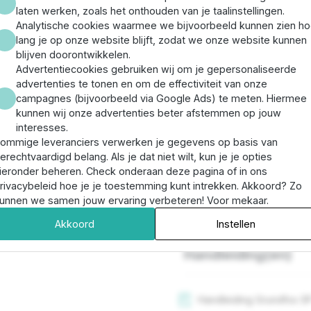
Temperatuurbereik verp
laten werken, zoals het onthouden van je taalinstellingen.
vloeistof
Analytische cookies waarmee we bijvoorbeeld kunnen zien h
n
Type / serie
lang je op onze website blijft, zodat we onze website kunnen
blijven doorontwikkelen.
Waaier materiaal
Advertentiecookies gebruiken wij om je gepersonaliseerde
Persaansluiting
advertenties te tonen en om de effectiviteit van onze
campagnes (bijvoorbeeld via Google Ads) te meten. Hiermee
Voltage
bronpomp
kunnen wij onze advertenties beter afstemmen op jouw
Max. pompcapaciteit (l/h)
interesses.
Materiaal
ommige leveranciers verwerken je gegevens op basis van
erechtvaardigd belang. Als je dat niet wilt, kun je je opties
Maximaal zandgehalte
ieronder beheren. Check onderaan deze pagina of in ons
Vermogen
rivacybeleid hoe je je toestemming kunt intrekken. Akkoord? Zo
Max. opvoerhoogte
unnen we samen jouw ervaring verbeteren! Voor mekaar.
Artikelnummer
Akkoord
Instellen
Handleiding(en)
Handleiding Grundfos S