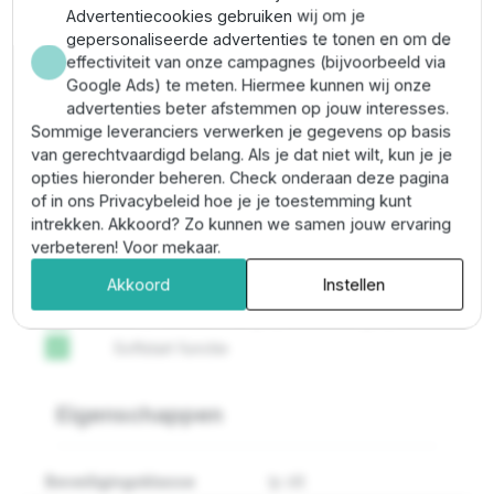
Vermogen: 0,7 Kw / 5,2 A
Advertentiecookies gebruiken wij om je
Voltage: 220-240 V / 50/60 Hz
gepersonaliseerde advertenties te tonen en om de
Diameter: 3"
effectiviteit van onze campagnes (bijvoorbeeld via
Aantal trappen: 3
Google Ads) te meten. Hiermee kunnen wij onze
Frequentie gestuurd: ja
advertenties beter afstemmen op jouw interesses.
Aansluiting perszijde: rp 1 1/4"
Sommige leveranciers verwerken je gegevens op basis
van gerechtvaardigd belang. Als je dat niet wilt, kun je je
Plus- en minpunten
opties hieronder beheren. Check onderaan deze pagina
of in ons Privacybeleid hoe je je toestemming kunt
intrekken. Akkoord? Zo kunnen we samen jouw ervaring
verbeteren! Voor mekaar.
Duurzaam
check
Bescherming tegen drooglopen
check
Akkoord
Instellen
Frequentiebesturing optioneel mogelijk
check
Softstart functie
check
Eigenschappen
Beveiligingsklasse
Ip 68