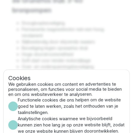
de Grundfos SQE 3-40
bronpompen
Droogloopbeveiliging
Permanente magneetmotor met een hoog
rendament
Slijtbestendig door drijvende waaiers
Beveiliging tegen opwaartse druk
Hoge doorstroomsnelheid
Soft-start voor minder motorslijtage
Over- en onderspanningsbeveiliging
Beveiliging tegen overbelasting
Cookies
Overtemperatuurbeveiliging
We gebruiken cookies om content en advertenties te
personaliseren, om functies voor social media te bieden
Grundfos SQE 3-40 bronpomp
en om ons websiteverkeer te analyseren.
Functionele cookies die ons helpen om de website
specificaties
goed te laten werken, zoals het onthouden van je
taalinstellingen.
Capaciteit gem. 3 M³/uur: 4,2 bar
Analytische cookies waarmee we bijvoorbeeld
Materiaal: RVS AISI 304
kunnen zien hoe lang je op onze website blijft, zodat
Lengte stroomkabel: 1,5 meter
we onze website kunnen blijven doorontwikkelen.