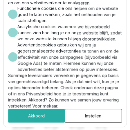
en om ons websiteverkeer te analyseren.
Vermogen
4 x 1,5
4 x 2,5
4 x 4
Functionele cookies die ons helpen om de website
(KW)
mm2
mm2
mm2
goed te laten werken, zoals het onthouden van je
taalinstellingen.
0,37
152 meter
255 meter
-
Analytische cookies waarmee we bijvoorbeeld
kunnen zien hoe lang je op onze website blijft, zodat
0,55
126 meter
210 meter
338 meter
we onze website kunnen blijven doorontwikkelen.
0,75
99 meter
165 meter
265 meter
Advertentiecookies gebruiken wij om je
gepersonaliseerde advertenties te tonen en om de
1,1
72 meter
120 meter
192 meter
effectiviteit van onze campagnes (bijvoorbeeld via
Google Ads) te meten. Hiermee kunnen wij onze
1,5
53 meter
88 meter
142 meter
advertenties beter afstemmen op jouw interesses.
Sommige leveranciers verwerken je gegevens op basis
2,2
-
60 meter
97 meter
van gerechtvaardigd belang. Als je dat niet wilt, kun je je
opties hieronder beheren. Check onderaan deze pagina
3
-
47 meter
73 meter
of in ons Privacybeleid hoe je je toestemming kunt
intrekken. Akkoord? Zo kunnen we samen jouw ervaring
4
-
-
55 meter
verbeteren! Voor mekaar.
3-fasen 400V bronpomp*
Akkoord
Instellen
Vermogen
4 x 1,5
4 x 2,5
4 x 4