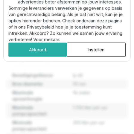
advertenties beter afstemmen op jouw interesses.
Duurzaam
check
Sommige leveranciers verwerken je gegevens op basis
van gerechtvaardigd belang. Als je dat niet wilt, kun je je
Bescherming tegen drooglopen
check
opties hieronder beheren. Check onderaan deze pagina
Softstart functie
check
of in ons Privacybeleid hoe je je toestemming kunt
intrekken. Akkoord? Zo kunnen we samen jouw ervaring
Niet uit te voeren met frequentiebesturing
verbeteren! Voor mekaar.
remove
Akkoord
Instellen
Eigenschappen
Beveiligingsklasse
Ip 68
Bron diameter
90 mm
Maximale
94 meter
opvoerhoogte
Maximale
1.700 liter per uur
pompcapaciteit
Minimale
300 liter per uur
pompcapaciteit