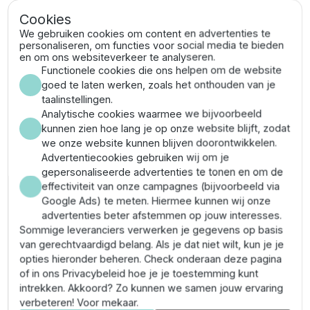
Vermogen: 5,5 Kw / 13,0 A
Cookies
Voltage: 3 x 400 V / 50 Hz
We gebruiken cookies om content en advertenties te
Diameter: 4"
personaliseren, om functies voor social media te bieden
Aantal trappen: 42
en om ons websiteverkeer te analyseren.
Aansluiting perszijde: rp 1
1/2
"
Functionele cookies die ons helpen om de website
goed te laten werken, zoals het onthouden van je
taalinstellingen.
Eigenschappen
Analytische cookies waarmee we bijvoorbeeld
kunnen zien hoe lang je op onze website blijft, zodat
we onze website kunnen blijven doorontwikkelen.
Beveiligingsklasse
Ip 68
Advertentiecookies gebruiken wij om je
Bron diameter
110 / 125 mm
gepersonaliseerde advertenties te tonen en om de
effectiviteit van onze campagnes (bijvoorbeeld via
Maximale
258 meter
Google Ads) te meten. Hiermee kunnen wij onze
opvoerhoogte
advertenties beter afstemmen op jouw interesses.
Maximale
9.100 liter per uur
Sommige leveranciers verwerken je gegevens op basis
pompcapaciteit
van gerechtvaardigd belang. Als je dat niet wilt, kun je je
opties hieronder beheren. Check onderaan deze pagina
Minimale
700 liter per uur
of in ons Privacybeleid hoe je je toestemming kunt
pompcapaciteit
intrekken. Akkoord? Zo kunnen we samen jouw ervaring
Pompas materiaal
Rvs
verbeteren! Voor mekaar.