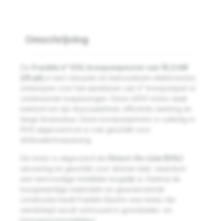
Omschrijving
De
Franklin 6" DOL bronpompmotor van 18,5 kW
(25 pk)
is een robuuste en betrouwbare elektromotor,
ontworpen voor het aandrijven van 6” bronpompen in
veeleisende toepassingen. Deze 400V motor staat
bekend om zijn duurzaamheid, efficiënte werking en
lange levensduur. Deze bronpompmotor is volledig in
RVS uitgevoerd en is ook geschikt voor
drinkwatertoepassing.
De motor is uitgevoerd als
Direct-On-Line (DOL)
uitvoering en geschikt voor directe start, waardoor
een eenvoudige installatie mogelijk is. Dankzij de
hoogwaardige materialen en geavanceerde
constructie biedt Franklin Electric een motor die
wereldwijd wordt vertrouwd in grondwater- en
beregeningsinstallaties.