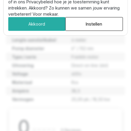
of in ons Privacybeleid hoe je je toestemming kunt
intrekken. Akkoord? Zo kunnen we samen jouw ervaring
Beveiligingsklasse
Ip 68
verbeteren! Voor mekaar.
Bron diameter
160 / 200 mm
Akkoord
Instellen
Frequentiebesturing
Ja
mogelijk
Lengte aansluitkabel
4 meter
Pomp diameter
6" / 152 mm
Type / serie
Franklin motor
Uitvoering
Direct-on-line (dol)
Voltage
400v
Materiaal
Rvs
Ampère
38,5
Vermogen
25,00 pk / 18,50 kw
0
0 Reviews