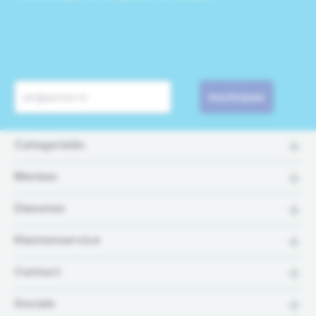
Inschrijven
Categorieën
Merken
Diensten
Klantenservice
Contact
Socials