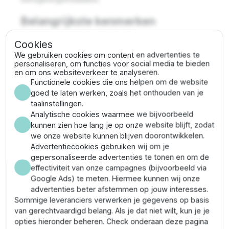
Belangrijkste kenmerken
Cookies
Vermogen: 18,5 kW / 25 pk
Spanning: 400V (3-fase)
We gebruiken cookies om content en advertenties te
personaliseren, om functies voor social media te bieden
Geschikt voor 6” bronpompen
en om ons websiteverkeer te analyseren.
Uitvoering: DOL (Direct-On-Line)
Functionele cookies die ons helpen om de website
Hoge bedrijfszekerheid en lange levensduur
goed te laten werken, zoals het onthouden van je
Onderhoudsarm ontwerp
taalinstellingen.
Corrosiebestendige materialen
Analytische cookies waarmee we bijvoorbeeld
kunnen zien hoe lang je op onze website blijft, zodat
Toepassingen
we onze website kunnen blijven doorontwikkelen.
Advertentiecookies gebruiken wij om je
Grondwaterwinning
gepersonaliseerde advertenties te tonen en om de
Beregeningssystemen (landbouw en tuinbouw)
effectiviteit van onze campagnes (bijvoorbeeld via
Industriële waterinstallaties
Google Ads) te meten. Hiermee kunnen wij onze
Drinkwater- en drukverhogingssystemen
advertenties beter afstemmen op jouw interesses.
Sommige leveranciers verwerken je gegevens op basis
van gerechtvaardigd belang. Als je dat niet wilt, kun je je
Eigenschappen
opties hieronder beheren. Check onderaan deze pagina