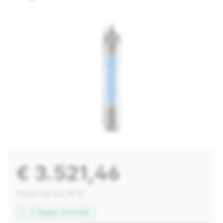
€ 3.521,46
Prijzen zijn incl. BTW
1 - 3 dagen levertijd