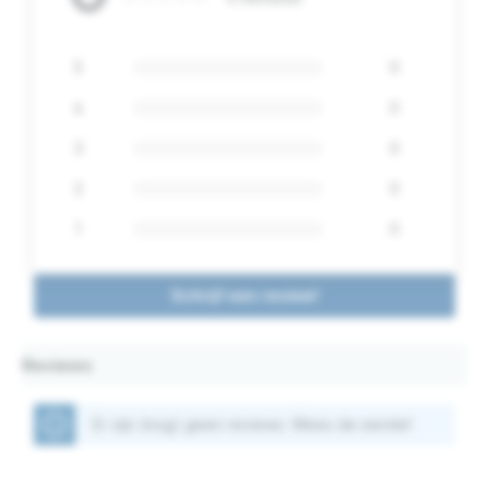
5
0
4
0
3
0
2
0
1
0
Schrijf een review!
Reviews
Er zijn (nog) geen reviews. Wees de eerste!