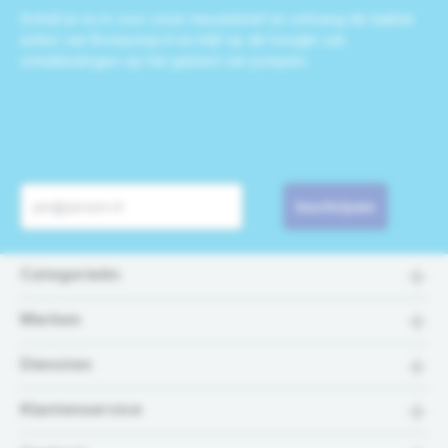
Schrijf je nu in voor onze nieuwsbrief en ontvang de laatste
acties van Bronpomp.nl en blijf op de hoogte van
ontwikkelingen op het gebied van pompen.
Inschrijven
Categorieën
Merken
Diensten
Klantenservice