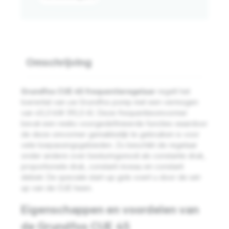
Omschrijving
Grundfos CUE 45 frequentieregelaar
regelt het
toerental van uw Grundfos pomp met een vermogen
van 45,0 kW (90,0 A). Deze frequentieomvormer
bevat een reeks voorgedefinieerde functies waardoor
de deze omvormer gemakkelijk te gebruiken is voor
vele toepassingsgebieden. Zo beschikt de regelaar
onder andere over besturingsmodi als constante druk,
proportionele druk, constant niveau en constant
debiet. De speciale start-up gids voert u door de set-
up van de CUE heen.
Eigenschappen en voordelen van
de Grundfos CUE 45