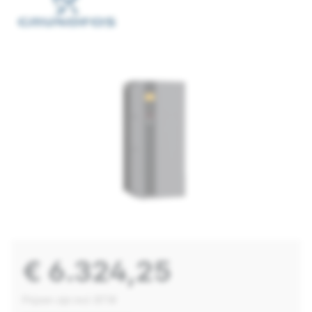
€ 6.324,25
Prijzen zijn incl. BTW