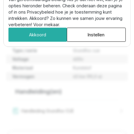
Gewicht: 23,0 kg
opties hieronder beheren. Check onderaan deze pagina
Motorbeveiliging: ja
of in ons Privacybeleid hoe je je toestemming kunt
Montage: wand
intrekken. Akkoord? Zo kunnen we samen jouw ervaring
verbeteren! Voor mekaar.
Eigenschappen
Akkoord
Instellen
Type / serie
Grundfos cue
Voltage
400v
Materiaal
Kunststof
Vermogen
45 kw (90,0 a)
Handleiding(en)
Handleiding Grundfos CUE