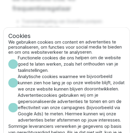
frequentieregelaar
Toerentalregeling van Grundfos pompen.
Eenvoudige set-up.
Voorgedefinieerde besturingsmodi.
Cookies
Voorgedefinieerd bereik van sensoren.
We gebruiken cookies om content en advertenties te
Voorgedefinieerde pompfamiliedata.
personaliseren, om functies voor social media te bieden
en om ons websiteverkeer te analyseren.
Deelt interface met besturingsapparatuur.
Functionele cookies die ons helpen om de website
Extra functies beschikbaar.
goed te laten werken, zoals het onthouden van je
Automatische instelling van de draairichting.
taalinstellingen.
16 stappen om een systeem in de lucht te krijgen.
Analytische cookies waarmee we bijvoorbeeld
Isolatieklasse: IP55.
kunnen zien hoe lang je op onze website blijft, zodat
Grundfos CUE 45
we onze website kunnen blijven doorontwikkelen.
Advertentiecookies gebruiken wij om je
frequentieregelaar
gepersonaliseerde advertenties te tonen en om de
effectiviteit van onze campagnes (bijvoorbeeld via
specificaties
Google Ads) te meten. Hiermee kunnen wij onze
advertenties beter afstemmen op jouw interesses.
Vermogen: 45,0 Kw / 90,0 A
Sommige leveranciers verwerken je gegevens op basis
Voltage: 400 V / 50 Hz
van gerechtvaardigd belang. Als je dat niet wilt, kun je je