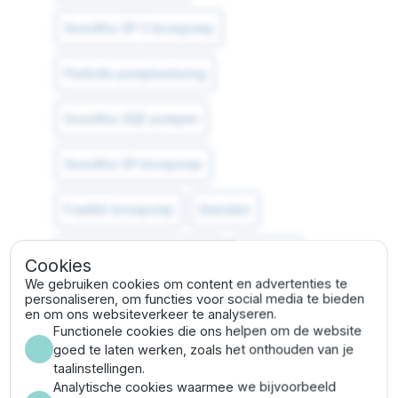
Grundfos SP 5 bronpomp
Pedrollo pompbesturing
Grundfos SQE pompen
Grundfos SP bronpomp
Franklin bronpomp
Diensten
Grundfos SP 11 bronpomp
Over ons
Cookies
We gebruiken cookies om content en advertenties te
personaliseren, om functies voor social media te bieden
150 mm bronpomp
Grundfos SQ pompen
en om ons websiteverkeer te analyseren.
Functionele cookies die ons helpen om de website
Franklin 6 inch pompdeel
goed te laten werken, zoals het onthouden van je
taalinstellingen.
Analytische cookies waarmee we bijvoorbeeld
Welke bronpomp heb ik nodig? Bronpomp