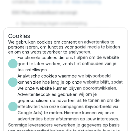
schakelkast,
Active driver
of
Adac besturing
.
ESC Plus schakelkast verzorgt:
Bescherming tegen overbelasting
Bescherming tegen te hoge/lage spanningen
Cookies
Bescherming tegen kortsluiting
Bescherming tegen droogdraaien
We gebruiken cookies om content en advertenties te
personaliseren, om functies voor social media te bieden
Bescherming tegen ontbrekende fase (driefase /
en om ons websiteverkeer te analyseren.
400V uitvoeringen)
Functionele cookies die ons helpen om de website
goed te laten werken, zoals het onthouden van je
De Active Driver verzorgt:
taalinstellingen.
Drooglopen van de pomp (automatische herstart)
Analytische cookies waarmee we bijvoorbeeld
Overbelasting van de motor
kunnen zien hoe lang je op onze website blijft, zodat
Oververhitting van de elektronica
we onze website kunnen blijven doorontwikkelen.
Afwijkingen in de voedingsspanning
Advertentiecookies gebruiken wij om je
gepersonaliseerde advertenties te tonen en om de
Wilt u weten welke bronpompset passend is voor uw
effectiviteit van onze campagnes (bijvoorbeeld via
situatie? Neem dan contact op en krijg advies voor de
Google Ads) te meten. Hiermee kunnen wij onze
juiste pomp!
advertenties beter afstemmen op jouw interesses.
Sommige leveranciers verwerken je gegevens op basis