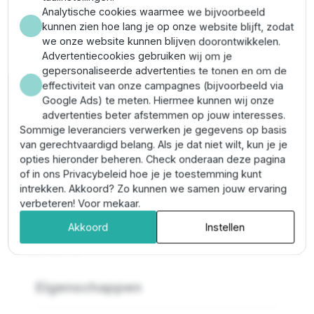
Analytische cookies waarmee we bijvoorbeeld
met schaalverdeling
kunnen zien hoe lang je op onze website blijft, zodat
Op de DAB ESC Plus kasten kunnen verschillende
we onze website kunnen blijven doorontwikkelen.
externe automatische systemen worden
Advertentiecookies gebruiken wij om je
aangesloten op een potentieel vrij contact zoals:
gepersonaliseerde advertenties te tonen en om de
effectiviteit van onze campagnes (bijvoorbeeld via
- Drukschakelaar
Google Ads) te meten. Hiermee kunnen wij onze
- Tijdprogrammeerinrichtingen/ beregeningsautomaten
advertenties beter afstemmen op jouw interesses.
- Vlotters
Sommige leveranciers verwerken je gegevens op basis
- Alarmsignalen
van gerechtvaardigd belang. Als je dat niet wilt, kun je je
opties hieronder beheren. Check onderaan deze pagina
Verder is de kast voorzien van een display waarin de
of in ons Privacybeleid hoe je je toestemming kunt
status van de pomp wordt weergegeven. Zo bent u
intrekken. Akkoord? Zo kunnen we samen jouw ervaring
altijd op de hoogte.
verbeteren! Voor mekaar.
Wilt u weten welke bronpompset passend is voor uw
Akkoord
Instellen
situatie? Neem dan contact op en krijg advies voor de
juiste pomp!
Eigenschappen