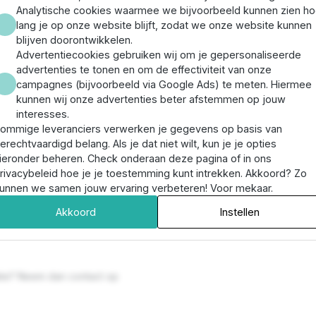
Analytische cookies waarmee we bijvoorbeeld kunnen zien h
lang je op onze website blijft, zodat we onze website kunnen
om de pomp uit te voeren
Handleiding DAB S4
blijven doorontwikkelen.
sturing
.
Advertentiecookies gebruiken wij om je gepersonaliseerde
advertenties te tonen en om de effectiviteit van onze
campagnes (bijvoorbeeld via Google Ads) te meten. Hiermee
Tips en blogs
kunnen wij onze advertenties beter afstemmen op jouw
interesses.
ommige leveranciers verwerken je gegevens op basis van
Hoe werkt een bronpo
erechtvaardigd belang. Als je dat niet wilt, kun je je opties
V uitvoeringen)
ieronder beheren. Check onderaan deze pagina of in ons
Bronpomp top 5
rivacybeleid hoe je je toestemming kunt intrekken. Akkoord? Zo
unnen we samen jouw ervaring verbeteren! Voor mekaar.
Welke bronpomp heb ik
Akkoord
Instellen
tie? Neem dan contact op