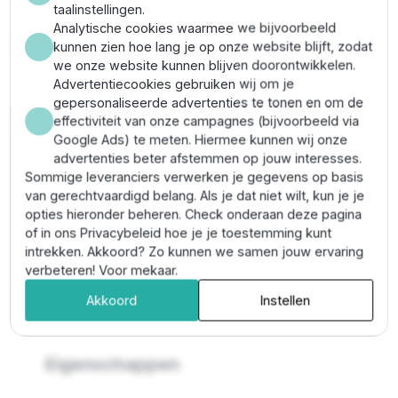
taalinstellingen.
met schaalverdeling
Analytische cookies waarmee we bijvoorbeeld
kunnen zien hoe lang je op onze website blijft, zodat
Op de DAB ESC Plus kasten kunnen verschillende
we onze website kunnen blijven doorontwikkelen.
externe automatische systemen worden
Advertentiecookies gebruiken wij om je
aangesloten op een potentieel vrij contact zoals:
gepersonaliseerde advertenties te tonen en om de
- Drukschakelaar
effectiviteit van onze campagnes (bijvoorbeeld via
- Tijdprogrammeerinrichtingen/ beregeningsautomaten
Google Ads) te meten. Hiermee kunnen wij onze
- Vlotters
advertenties beter afstemmen op jouw interesses.
- Alarmsignalen
Sommige leveranciers verwerken je gegevens op basis
van gerechtvaardigd belang. Als je dat niet wilt, kun je je
Verder is de kast voorzien van een display waarin de
opties hieronder beheren. Check onderaan deze pagina
status van de pomp wordt weergegeven. Zo bent u
of in ons Privacybeleid hoe je je toestemming kunt
altijd op de hoogte.
intrekken. Akkoord? Zo kunnen we samen jouw ervaring
verbeteren! Voor mekaar.
Wilt u weten welke bronpompset passend is voor uw
situatie? Neem dan contact op en krijg advies voor de
Akkoord
Instellen
juiste pomp!
Eigenschappen