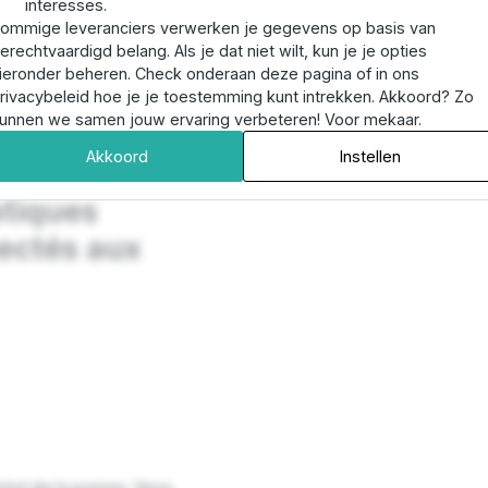
pour permettre la
interesses.
ommige leveranciers verwerken je gegevens op basis van
ettre le rétablissement
erechtvaardigd belang. Als je dat niet wilt, kun je je opties
ieronder beheren. Check onderaan deze pagina of in ons
rivacybeleid hoe je je toestemming kunt intrekken. Akkoord? Zo
sé)
unnen we samen jouw ervaring verbeteren! Voor mekaar.
tre
Akkoord
Instellen
atiques
ectés aux
'état de la pompe. Vous