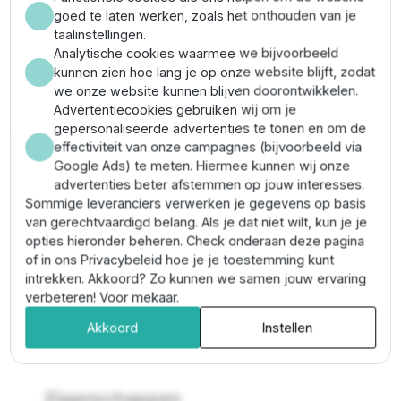
Stille werking
goed te laten werken, zoals het onthouden van je
Compact
taalinstellingen.
Energiebesparing (d.m.v. frequentieregeling)
Analytische cookies waarmee we bijvoorbeeld
Voorkomt waterslag
kunnen zien hoe lang je op onze website blijft, zodat
Langere levensduur van de pomp
we onze website kunnen blijven doorontwikkelen.
Gemakkelijk te installeren
Advertentiecookies gebruiken wij om je
Verbindt meerdere active drivers voor een
gepersonaliseerde advertenties te tonen en om de
meerpompsysteem
effectiviteit van onze campagnes (bijvoorbeeld via
Google Ads) te meten. Hiermee kunnen wij onze
De DAB active driver beveiligt uw pomp voor
advertenties beter afstemmen op jouw interesses.
verschillende problemen:
Sommige leveranciers verwerken je gegevens op basis
Drooglopen van de pomp (automatische herstart)
van gerechtvaardigd belang. Als je dat niet wilt, kun je je
Overbelasting van de motor (ampØƒ ¨rometrisch)
opties hieronder beheren. Check onderaan deze pagina
Oververhitting van de elektronica
of in ons Privacybeleid hoe je je toestemming kunt
Afwijkingen in de voedingsspanning
intrekken. Akkoord? Zo kunnen we samen jouw ervaring
verbeteren! Voor mekaar.
Wilt u weten welke bronpompset passend is voor uw
Akkoord
Instellen
situatie? Neem dan contact op en krijg advies voor de
juiste pomp!
Eigenschappen