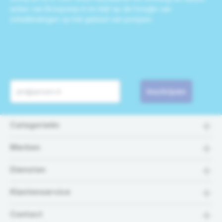
acties van Bronpomp.nl en blijf op de hoogte van
ontwikkelingen op het gebied van pompen.
Inschrijven
Categorieën
Merken
Diensten
Klantenservice
Contact