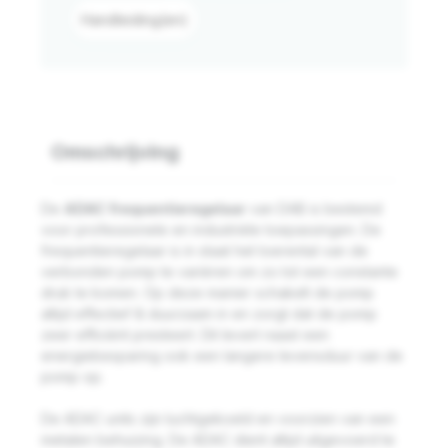
Handleiding(en)
Omschrijving
De
ADAC frequentieregelaar
van DAB is bestemd
voor professionele en industriële toepassingen. De
frequentieregelaar is in staat het toerental van de
verbonden pomp te variëren om zo tot een constante
druk te komen. Op deze manier schakelt de pomp
altijd effectief & duurzaam in en zorgt dat de pomp
zeer efficiënt presteert. Dit levert naast een
energiebesparing ook een langere levensduur van de
pomp op.
De ADAC units zijn luchtgekoeld en voorzien van een
metalen behuizing. De ADAC dient altijd uitgevoerd te