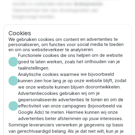
worden in combinatie met een
drukopnemer
.
Optioneel kan hier een stromingsmeter aan
toegevoegd worden.
Door middel van onderlinge communicatie is het
Cookies
tevens mogelijk om meerdere ADAC besturingen aan
We gebruiken cookies om content en advertenties te
elkaar te koppelen bij een meerpomps systeem. Dit
personaliseren, om functies voor social media te bieden
kan tot 8 regelaars.
en om ons websiteverkeer te analyseren.
Functionele cookies die ons helpen om de website
Specificaties DAB Adac T/T 4,0
goed te laten werken, zoals het onthouden van je
taalinstellingen.
AC frequentieregeling
Analytische cookies waarmee we bijvoorbeeld
kunnen zien hoe lang je op onze website blijft, zodat
Max. vermogen: 4 kW
we onze website kunnen blijven doorontwikkelen.
Max. amperage: 11 A
Advertentiecookies gebruiken wij om je
Min. amperage: 2 A
gepersonaliseerde advertenties te tonen en om de
Voedingsspanning: 3 x 400V / 50 Hz
effectiviteit van onze campagnes (bijvoorbeeld via
Pompspanning: 3 x 400V / 50 Hz
Google Ads) te meten. Hiermee kunnen wij onze
advertenties beter afstemmen op jouw interesses.
Sommige leveranciers verwerken je gegevens op basis
van gerechtvaardigd belang. Als je dat niet wilt, kun je je
Eigenschappen