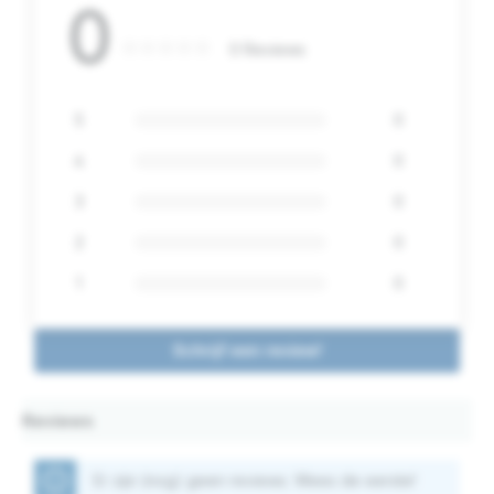
0
0 Reviews
5
0
4
0
3
0
2
0
1
0
Schrijf een review!
Reviews
Er zijn (nog) geen reviews. Wees de eerste!