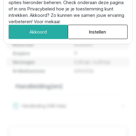
opties hieronder beheren. Check onderaan deze pagina
of in ons Privacybeleid hoe je je toestemming kunt
intrekken. Akkoord? Zo kunnen we samen jouw ervaring
Type / serie
Dab adac
verbeteren! Voor mekaar.
Voltage in
3x400v
Akkoord
Instellen
Voltage uit
3x400v
Materiaal
Kunststof
Ampère
11
Vermogen
5,50 pk / 4,00 kw
Artikelnummer
60145526
Handleiding(en)
Handleiding DAB Adac