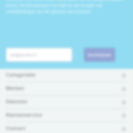
acties van Bronpomp.nl en blijf op de hoogte van
ontwikkelingen op het gebied van pompen.
Inschrijven
Categorieën
Merken
Diensten
Klantenservice
Contact