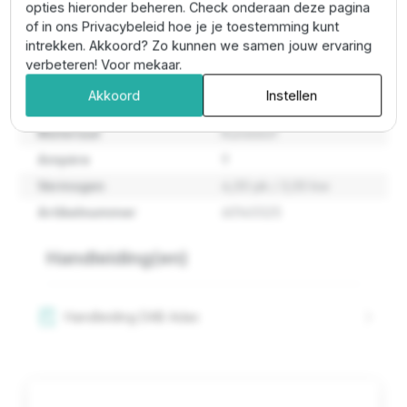
opties hieronder beheren. Check onderaan deze pagina
of in ons Privacybeleid hoe je je toestemming kunt
intrekken. Akkoord? Zo kunnen we samen jouw ervaring
Type / serie
Dab adac
verbeteren! Voor mekaar.
Voltage in
3x400v
Akkoord
Instellen
Voltage uit
3x400v
Materiaal
Kunststof
Ampère
9
Vermogen
4,00 pk / 3,00 kw
Artikelnummer
60145525
Handleiding(en)
Handleiding DAB Adac