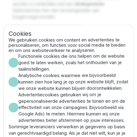
worden in combinatie met een
drukopnemer
.
Optioneel kan hier een stromingsmeter aan
toegevoegd worden.
Door middel van onderlinge communicatie is het
Cookies
tevens mogelijk om meerdere ADAC besturingen aan
We gebruiken cookies om content en advertenties te
elkaar te koppelen bij een meerpomps systeem. Dit
personaliseren, om functies voor social media te bieden
kan tot 8 regelaars.
en om ons websiteverkeer te analyseren.
Functionele cookies die ons helpen om de website
Specificaties DAB Adac T/T 3,0
goed te laten werken, zoals het onthouden van je
taalinstellingen.
AC frequentieregeling
Analytische cookies waarmee we bijvoorbeeld
kunnen zien hoe lang je op onze website blijft, zodat
Max. vermogen: 3 kW
we onze website kunnen blijven doorontwikkelen.
Max. amperage: 9 A
Advertentiecookies gebruiken wij om je
Min. amperage: 2 A
gepersonaliseerde advertenties te tonen en om de
Voedingsspanning: 3 x 400V / 50 Hz
effectiviteit van onze campagnes (bijvoorbeeld via
Pompspanning: 3 x 400V / 50 Hz
Google Ads) te meten. Hiermee kunnen wij onze
advertenties beter afstemmen op jouw interesses.
Sommige leveranciers verwerken je gegevens op basis
van gerechtvaardigd belang. Als je dat niet wilt, kun je je
Eigenschappen