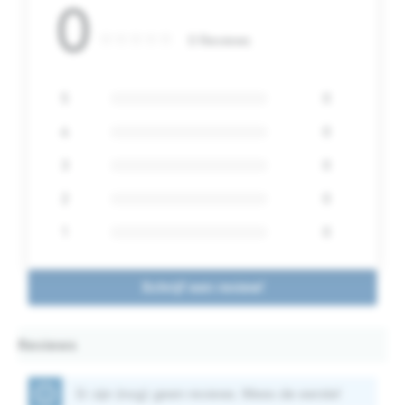
0
0 Reviews
5
0
4
0
3
0
2
0
1
0
Schrijf een review!
Reviews
Er zijn (nog) geen reviews. Wees de eerste!