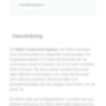
Handleiding(en)
Omschrijving
De
ADAC frequentieregelaar
van DAB is bestemd
voor professionele en industriële toepassingen. De
frequentieregelaar is in staat het toerental van de
verbonden pomp te variëren om zo tot een constante
druk te komen. Op deze manier schakelt de pomp
altijd effectief & duurzaam in en zorgt dat de pomp
zeer efficiënt presteert. Dit levert naast een
energiebesparing ook een langere levensduur van de
pomp op.
De ADAC units zijn luchtgekoeld en voorzien van een
metalen behuizing. De ADAC dient altijd uitgevoerd te