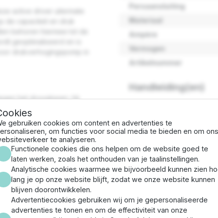
Persaansluiting
ze active driver uitermate
Materiaal
ep de capaciteit en druk
llen behoren hiermee tot de
Ampère
ordt geoptimaliseerd en is
Vermogen
voor drukverhogingspomp in
Artikelnummer
Handleiding(en)
egen het drooglopen. Hij
r aangevoerd krijgt.
Cookies
mp. Wanneer hij de pomp
Handleiding DAB Active 
e gebruiken cookies om content en advertenties te
nuten of er weer water
ersonaliseren, om functies voor social media te bieden en om on
DAB Active Driver produ
p aanwezig is schakelt hij
ebsiteverkeer te analyseren.
Functionele cookies die ons helpen om de website goed te
laten werken, zoals het onthouden van je taalinstellingen.
Analytische cookies waarmee we bijvoorbeeld kunnen zien h
lang je op onze website blijft, zodat we onze website kunnen
blijven doorontwikkelen.
Advertentiecookies gebruiken wij om je gepersonaliseerde
advertenties te tonen en om de effectiviteit van onze