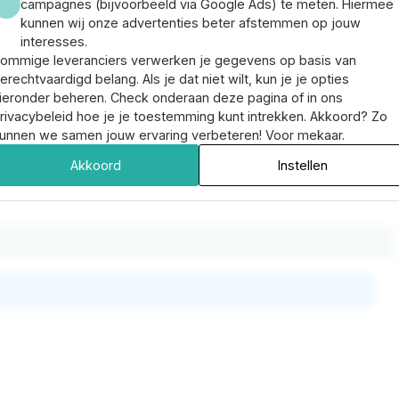
campagnes (bijvoorbeeld via Google Ads) te meten. Hiermee
kunnen wij onze advertenties beter afstemmen op jouw
interesses.
ommige leveranciers verwerken je gegevens op basis van
erechtvaardigd belang. Als je dat niet wilt, kun je je opties
ieronder beheren. Check onderaan deze pagina of in ons
rivacybeleid hoe je je toestemming kunt intrekken. Akkoord? Zo
unnen we samen jouw ervaring verbeteren! Voor mekaar.
Akkoord
Instellen