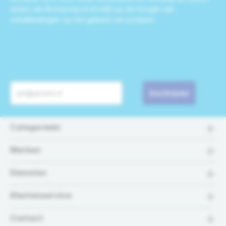
acties van Bronpomp.nl en blijf op de hoogte van
ontwikkelingen op het gebied van pompen.
Inschrijven
Categorieën
Merken
Diensten
Klantenservice
Contact