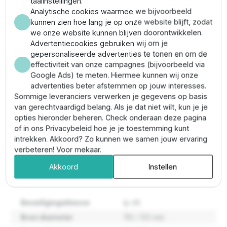
taalinstellingen.
Naast de Pedrollo 4PD / 0,5 - 400 volt uitvoering
Analytische cookies waarmee we bijvoorbeeld
hebben wij ook een 230 volt uitvoering van de 0,5 PK,
kunnen zien hoe lang je op onze website blijft, zodat
de Pedrollo 4PDm / 0,5. Deze motor is ook geschikt
we onze website kunnen blijven doorontwikkelen.
voor alle 0,5 PK pompdelen.
Advertentiecookies gebruiken wij om je
gepersonaliseerde advertenties te tonen en om de
Bent u op zoek naar een ander motorvermogen en/of
effectiviteit van onze campagnes (bijvoorbeeld via
zwaardere uitvoering? Of heeft u hulp nodig bij het
Google Ads) te meten. Hiermee kunnen wij onze
samenstellen van de juiste motor en pompdeel /
advertenties beter afstemmen op jouw interesses.
hydraulische deel? Neem gerust contact op met onze
Sommige leveranciers verwerken je gegevens op basis
klantenservice, helpen ze u daar verder.
van gerechtvaardigd belang. Als je dat niet wilt, kun je je
opties hieronder beheren. Check onderaan deze pagina
Naast de Pedrollo 4PD / 0,5 zijn er nog diverse andere
of in ons Privacybeleid hoe je je toestemming kunt
4 Pedrollo motoren van 0,5 tm 7,5 PK. Ook 6 motoren
intrekken. Akkoord? Zo kunnen we samen jouw ervaring
hebben wij in ons assortiment.
verbeteren! Voor mekaar.
Akkoord
Instellen
Eigenschappen
Beveiligingsklasse
Ip 68
Bron diameter
110 / 125 mm