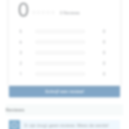
0
0 Reviews
5
0
4
0
3
0
2
0
1
0
Schrijf een review!
Reviews
Er zijn (nog) geen reviews. Wees de eerste!