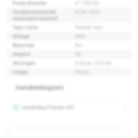
Pomp diameter
4" / 102 mm
Temperatuurbereik
0° tot +40°c
verpompte vloeistof
Type / serie
Pedrollo 4pd
Voltage
400v
Materiaal
Rvs
Ampère
1,8
Vermogen
0,50 pk / 0,37 kw
Lengte
31,1 cm
Handleiding(en)
Handleiding Pedrollo 4PD