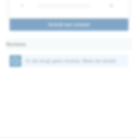
1
0
Schrijf een review!
Reviews
Er zijn (nog) geen reviews. Wees de eerste!