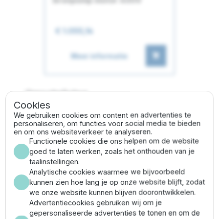
bronpomp motor 400V
€ 1.055,14
Meer informatie
Omschrijving
Cookies
We gebruiken cookies om content en advertenties te
Het
Panelli 95 SX 18/15 hydraulisch pompdeel (5,5
personaliseren, om functies voor social media te bieden
en om ons websiteverkeer te analyseren.
PK)
is een
volledig 4" RVS 304 gegoten pompdeel
Functionele cookies die ons helpen om de website
en levert uitzonderlijk goede prestaties
ten opzichte
goed te laten werken, zoals het onthouden van je
van zijn concurrenten. Het pompdeel is geschikt voor
taalinstellingen.
schoonwatervoorziening binnen huishoudelijke en
Analytische cookies waarmee we bijvoorbeeld
industriële toepassingen.
kunnen zien hoe lang je op onze website blijft, zodat
Panelli
onderscheidt zich binnen de markt van
we onze website kunnen blijven doorontwikkelen.
pompen door hun kwaliteit, innovatie en het gebruik
Advertentiecookies gebruiken wij om je
van hoogwaardige materialen. Zo zijn alle pompdelen
gepersonaliseerde advertenties te tonen en om de