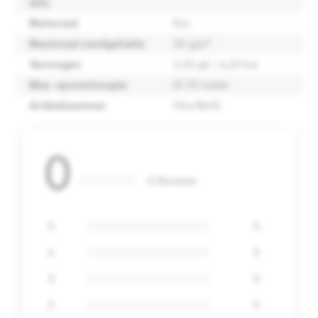
(l/h)
Materiaal
Rvs
Maximaal zandgehalte
50 g/m³
Vermogen
5,50 pk / 4,00 kw
Max. opvoerhoogte
81-90 meter
Artikelnummer
95sx18n15
0
0 Reviews
5
0
4
0
3
0
2
0