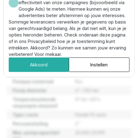
volledig RVS 304 gegoten en hebben de pompen
effectiviteit van onze campagnes (bijvoorbeeld via
dankzij een gepatenteerde semi-axiale waaier een
Google Ads) te meten. Hiermee kunnen wij onze
zeer hoog rendement.
advertenties beter afstemmen op jouw interesses.
Sommige leveranciers verwerken je gegevens op basis
van gerechtvaardigd belang. Als je dat niet wilt, kun je je
Eigenschappen
opties hieronder beheren. Check onderaan deze pagina
of in ons Privacybeleid hoe je je toestemming kunt
intrekken. Akkoord? Zo kunnen we samen jouw ervaring
Maximale
89 meter
verbeteren! Voor mekaar.
opvoerhoogte
Akkoord
Instellen
Maximale
25.500 liter per uur
pompcapaciteit
Pompas materiaal
Rvs
Pomp diameter
4" / 102 mm
Temperatuurbereik
0º tot +35ºc
verpompte vloeistof
Type / serie
Panelli 95 serie
Persaansluiting
2''
Max. pompcapaciteit
25.000-25.999