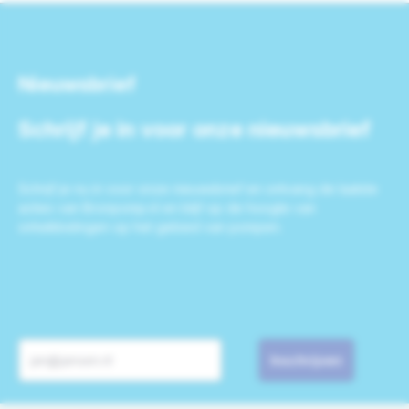
Nieuwsbrief
Schrijf je in voor onze nieuwsbrief
Schrijf je nu in voor onze nieuwsbrief en ontvang de laatste
acties van Bronpomp.nl en blijf op de hoogte van
ontwikkelingen op het gebied van pompen.
Inschrijven