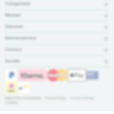
Categorieën
Merken
Diensten
Klantenservice
Contact
Socials
Algemene voorwaarden
Privacy Policy
Cookie settings
Cookies