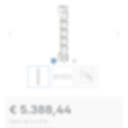
€ 5.388,44
Prijzen zijn incl. BTW