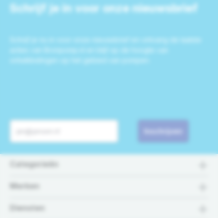
Schrijf je in voor onze nieuwsbrief
Schrijf je nu in voor onze nieuwsbrief en ontvang de laatste
acties van Bronpomp.nl en blijf op de hoogte van
ontwikkelingen op het gebied van pompen.
Inschrijven
Categorieën
Merken
Diensten