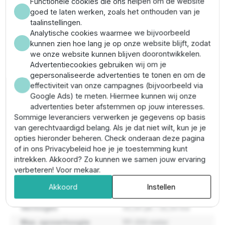
Functionele cookies die ons helpen om de website
goed te laten werken, zoals het onthouden van je
Maximale
192 meter
taalinstellingen.
opvoerhoogte
Analytische cookies waarmee we bijvoorbeeld
kunnen zien hoe lang je op onze website blijft, zodat
Maximale
72.000 liter per uur
we onze website kunnen blijven doorontwikkelen.
pompcapaciteit
Advertentiecookies gebruiken wij om je
Pompas materiaal
Rvs
gepersonaliseerde advertenties te tonen en om de
Pomp diameter
6" / 152 mm
effectiviteit van onze campagnes (bijvoorbeeld via
Google Ads) te meten. Hiermee kunnen wij onze
Temperatuurbereik
0º tot +35ºc
advertenties beter afstemmen op jouw interesses.
verpompte vloeistof
Sommige leveranciers verwerken je gegevens op basis
Type / serie
Panelli 140 serie
van gerechtvaardigd belang. Als je dat niet wilt, kun je je
opties hieronder beheren. Check onderaan deze pagina
Persaansluiting
3''
of in ons Privacybeleid hoe je je toestemming kunt
Max. pompcapaciteit
72.000-72.999
intrekken. Akkoord? Zo kunnen we samen jouw ervaring
(l/h)
verbeteren! Voor mekaar.
Materiaal
Rvs
Akkoord
Instellen
Maximaal zandgehalte
50 g/m³
Vermogen
35,00 pk / 26,00 kw
Max. opvoerhoogte
191-200 meter