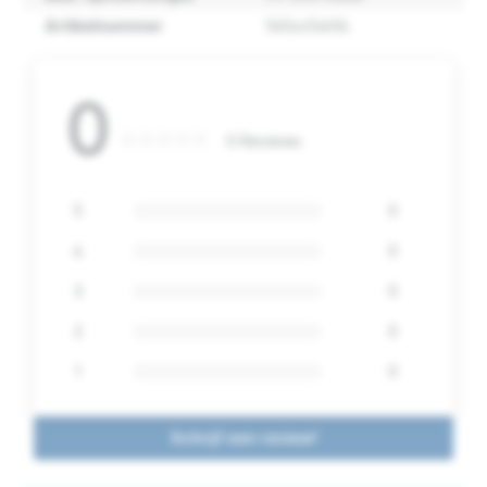
Artikelnummer
140sx54n14
0
0 Reviews
5
0
4
0
3
0
2
0
1
0
Schrijf een review!