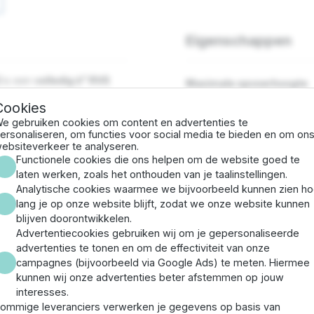
Eigenschappen
)
is een
volledig 6" RVS
Maximale opvoerhoogte
staties
ten opzichte van
Maximale pompcapacitei
Cookies
watervoorziening binnen
e gebruiken cookies om content en advertenties te
Pompas materiaal
ersonaliseren, om functies voor social media te bieden en om on
Pomp diameter
ebsiteverkeer te analyseren.
r hun kwaliteit, innovatie
Functionele cookies die ons helpen om de website goed te
Temperatuurbereik verp
 pompdelen volledig RVS
laten werken, zoals het onthouden van je taalinstellingen.
vloeistof
eerde semi-axiale waaier
Analytische cookies waarmee we bijvoorbeeld kunnen zien h
Type / serie
lang je op onze website blijft, zodat we onze website kunnen
blijven doorontwikkelen.
Persaansluiting
Advertentiecookies gebruiken wij om je gepersonaliseerde
Max. pompcapaciteit (l/h)
advertenties te tonen en om de effectiviteit van onze
Materiaal
campagnes (bijvoorbeeld via Google Ads) te meten. Hiermee
kunnen wij onze advertenties beter afstemmen op jouw
Maximaal zandgehalte
interesses.
Vermogen
ommige leveranciers verwerken je gegevens op basis van