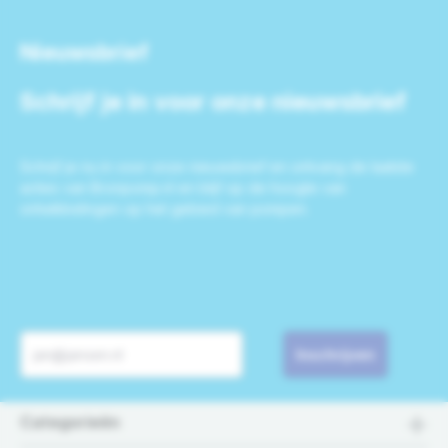
Nieuwsbrief
Schrijf je in voor onze nieuwsbrief
Schrijf je nu in voor onze nieuwsbrief en ontvang de laatste
acties van Bronpomp.nl en blijf op de hoogte van
ontwikkelingen op het gebied van pompen.
Inschrijven
Categorieën