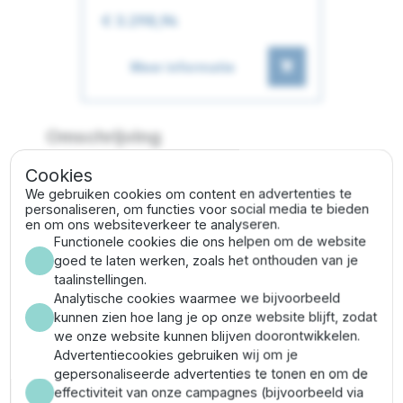
€ 3.298,94
Meer informatie
Omschrijving
Cookies
Het
Panelli 140 SX 44/10 hydraulisch pompdeel (20
We gebruiken cookies om content en advertenties te
PK)
is een
volledig 6" RVS 304 gegoten pompdeel
personaliseren, om functies voor social media te bieden
en om ons websiteverkeer te analyseren.
en levert uitzonderlijk goede prestaties
ten opzichte
Functionele cookies die ons helpen om de website
van zijn concurrenten. Het pompdeel is geschikt voor
goed te laten werken, zoals het onthouden van je
schoonwatervoorziening binnen huishoudelijke en
taalinstellingen.
industriële toepassingen.
Analytische cookies waarmee we bijvoorbeeld
Panelli
onderscheidt zich binnen de markt van
kunnen zien hoe lang je op onze website blijft, zodat
pompen door hun kwaliteit, innovatie en het gebruik
we onze website kunnen blijven doorontwikkelen.
van hoogwaardige materialen. Zo zijn alle pompdelen
Advertentiecookies gebruiken wij om je
volledig RVS 304 gegoten en hebben de pompen
gepersonaliseerde advertenties te tonen en om de
dankzij een gepatenteerde semi-axiale waaier een
effectiviteit van onze campagnes (bijvoorbeeld via