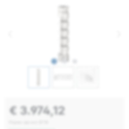
€ 3.974,12
Prijzen zijn incl. BTW