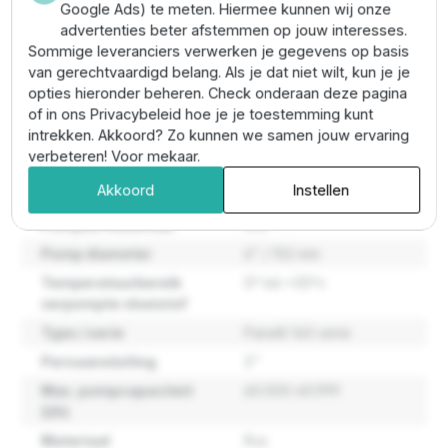
zeer hoog rendement.
Google Ads) te meten. Hiermee kunnen wij onze
advertenties beter afstemmen op jouw interesses.
Sommige leveranciers verwerken je gegevens op basis
Eigenschappen
van gerechtvaardigd belang. Als je dat niet wilt, kun je je
opties hieronder beheren. Check onderaan deze pagina
of in ons Privacybeleid hoe je je toestemming kunt
Maximale
140 meter
intrekken. Akkoord? Zo kunnen we samen jouw ervaring
opvoerhoogte
verbeteren! Voor mekaar.
Maximale
60.000 liter per uur
Akkoord
Instellen
pompcapaciteit
Pompas materiaal
Rvs
Pomp diameter
6" / 152 mm
Temperatuurbereik
0º tot +35ºc
verpompte vloeistof
Type / serie
Panelli 140 serie
Persaansluiting
3''
Max. pompcapaciteit
60.000-60.999
(l/h)
Materiaal
Rvs