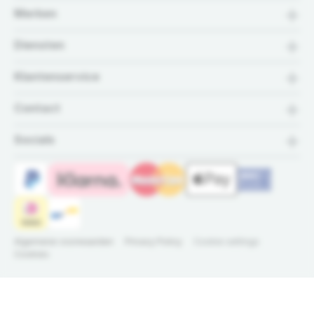
Merken
Diensten
Klantenservice
Contact
Socials
Algemene voorwaarden
Privacy Policy
Cookie settings
Cookies
© 2026 Bronpomp.nl -
Dé specialist in
Alle rechten
bronpompen