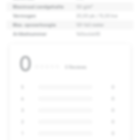
Maximaal zandgehalte
50 g/m³
Vermogen
20,00 pk / 15,00 kw
Max. opvoerhoogte
131-140 meter
Artikelnummer
140sx44n10
0
0 Reviews
5
0
4
0
3
0
2
0
1
0