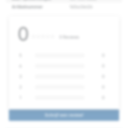
Artikelnummer
140sx34n24
0
0 Reviews
5
0
4
0
3
0
2
0
1
0
Schrijf een review!