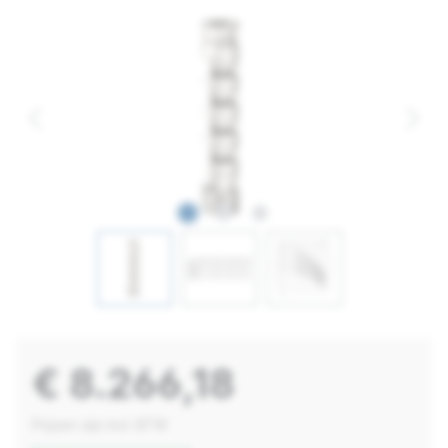
€ 8.266,18
Prijzen zijn incl. BTW