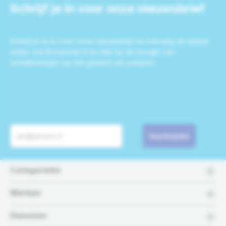
Schrijf je in voor onze nieuwsbrief
Schrijf je nu in voor onze nieuwsbrief en ontvang de laatste
acties van Bronpomp.nl en blijf op de hoogte van
ontwikkelingen op het gebied van pompen.
Inschrijven
Categorieën
Merken
Diensten