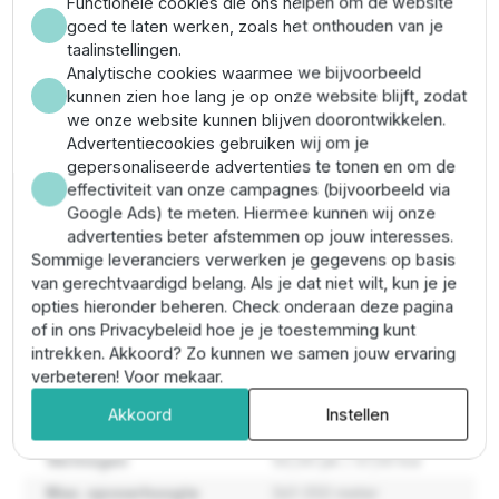
Functionele cookies die ons helpen om de website
goed te laten werken, zoals het onthouden van je
Maximale
343 meter
taalinstellingen.
opvoerhoogte
Analytische cookies waarmee we bijvoorbeeld
kunnen zien hoe lang je op onze website blijft, zodat
Maximale
48.000 liter per uur
we onze website kunnen blijven doorontwikkelen.
pompcapaciteit
Advertentiecookies gebruiken wij om je
Pompas materiaal
Rvs
gepersonaliseerde advertenties te tonen en om de
Pomp diameter
6" / 152 mm
effectiviteit van onze campagnes (bijvoorbeeld via
Google Ads) te meten. Hiermee kunnen wij onze
Temperatuurbereik
0º tot +35ºc
advertenties beter afstemmen op jouw interesses.
verpompte vloeistof
Sommige leveranciers verwerken je gegevens op basis
Type / serie
Panelli 140 serie
van gerechtvaardigd belang. Als je dat niet wilt, kun je je
opties hieronder beheren. Check onderaan deze pagina
Persaansluiting
3''
of in ons Privacybeleid hoe je je toestemming kunt
Max. pompcapaciteit
48.000-48.999
intrekken. Akkoord? Zo kunnen we samen jouw ervaring
(l/h)
verbeteren! Voor mekaar.
Materiaal
Rvs
Akkoord
Instellen
Maximaal zandgehalte
50 g/m³
Vermogen
50,00 pk / 37,00 kw
Max. opvoerhoogte
341-350 meter