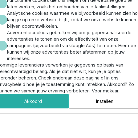
Functionele cookies die ons helpen om de website goed te
Max. opvoerhoogte
laten werken, zoals het onthouden van je taalinstellingen.
Artikelnummer
Analytische cookies waarmee we bijvoorbeeld kunnen zien h
lang je op onze website blijft, zodat we onze website kunnen
blijven doorontwikkelen.
Advertentiecookies gebruiken wij om je gepersonaliseerde
advertenties te tonen en om de effectiviteit van onze
campagnes (bijvoorbeeld via Google Ads) te meten. Hiermee
kunnen wij onze advertenties beter afstemmen op jouw
interesses.
ommige leveranciers verwerken je gegevens op basis van
erechtvaardigd belang. Als je dat niet wilt, kun je je opties
ieronder beheren. Check onderaan deze pagina of in ons
rivacybeleid hoe je je toestemming kunt intrekken. Akkoord? Zo
unnen we samen jouw ervaring verbeteren! Voor mekaar.
Akkoord
Instellen