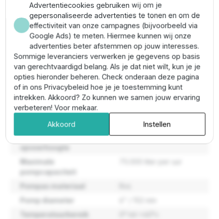
kabelbescherming)
Advertentiecookies gebruiken wij om je
Aansluiting perszijde:
3" BSP
gepersonaliseerde advertenties te tonen en om de
Max zandgehalte:
100 g/m³
effectiviteit van onze campagnes (bijvoorbeeld via
Max. vaste deeltjes:
2 mm
Google Ads) te meten. Hiermee kunnen wij onze
Temperatuurbereik vloeistof:
0 °C tot 40 °C
advertenties beter afstemmen op jouw interesses.
Materiaal:
roestvrij staal (RVS)
Sommige leveranciers verwerken je gegevens op basis
Ingebouwde terugslagklep:
ja
van gerechtvaardigd belang. Als je dat niet wilt, kun je je
opties hieronder beheren. Check onderaan deze pagina
of in ons Privacybeleid hoe je je toestemming kunt
Eigenschappen
intrekken. Akkoord? Zo kunnen we samen jouw ervaring
verbeteren! Voor mekaar.
Maatvoering pomp
144,5 mm
Akkoord
Instellen
Maximale
297,7 meter
opvoerhoogte
Maximale
75.000 liter per uur
pompcapaciteit
Pompas materiaal
Rvs
Pomp diameter
6" / 152 mm
Temperatuurbereik
0° tot +40°c