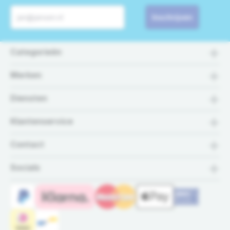
Inschrijven
Categorieën
Merken
Diensten
Klantenservice
Contact
Socials