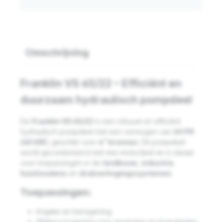
Omschrijving
Franklin VS 65/22 – Efficiënt en
duurzaam hydraulisch pompdeel
De
Franklin VS 65/22
is een robuust en efficiënt
hydraulisch pompdeel met een vermogen van
60 PK
(45 kW)
, geschikt voor
6” bronnen
. Dit pompdeel
wordt gecombineerd met een motordeel en is ideaal
voor toepassingen in de
landbouw
,
industrie
,
huishoudens
en
drukverhogingssystemen
.
Toepassingen:
Irrigatie en beregening
Watervoorziening voor woningen en boerderijen