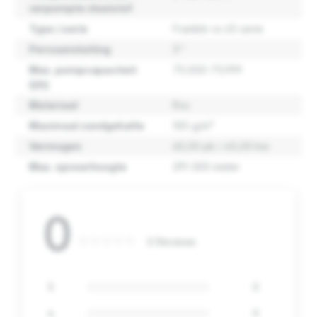
verpompte vloeistof
Type / serie
Franklin vs 65 serie
Persaansluiting
3''
Max. pompcapaciteit
75.000-75.999
(l/h)
Materiaal
Rvs
Maximaal zandgehalte
100 g/m³
Vermogen
60,00 pk / 45,00 kw
Max. opvoerhoogte
291-300 meter
0
0 Reviews
5
0
4
0