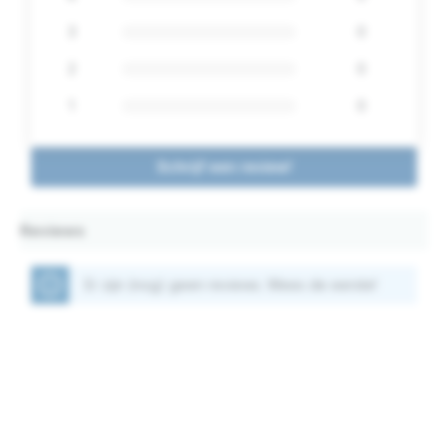
3
0
2
0
1
0
Schrijf een review!
Reviews
Er zijn (nog) geen reviews. Wees de eerste!