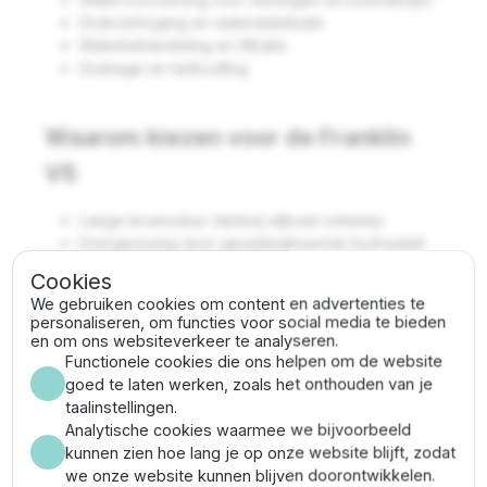
Drukverhoging en waterdistributie
Waterbehandeling en filtratie
Drainage en tankvulling
Waarom kiezen voor de Franklin
VS
Lange levensduur dankzij slijtvast ontwerp
Energiezuinig door geoptimaliseerde hydrauliek
Veelzijdig inzetbaar in diverse sectoren
Cookies
Uitzonderlijke prestaties
We gebruiken cookies om content en advertenties te
personaliseren, om functies voor social media te bieden
en om ons websiteverkeer te analyseren.
Franklin VS 65/22 specificaties
Functionele cookies die ons helpen om de website
goed te laten werken, zoals het onthouden van je
Vermogen:
60 PK (45 kW)
taalinstellingen.
Max. debiet:
75 m³/uur
Analytische cookies waarmee we bijvoorbeeld
Max. opvoerhoogte:
297.7 meter (29.77 bar)
kunnen zien hoe lang je op onze website blijft, zodat
Pompdiameter:
144.5 mm (incl.
we onze website kunnen blijven doorontwikkelen.