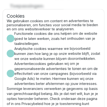
Toepassingen:
Cookies
Irrigatie en beregening
Watervoorziening voor woningen en boerderijen
We gebruiken cookies om content en advertenties te
personaliseren, om functies voor social media te bieden
Drukverhoging en waterdistributie
en om ons websiteverkeer te analyseren.
Waterbehandeling en filtratie
Functionele cookies die ons helpen om de website
Drainage en tankvulling
goed te laten werken, zoals het onthouden van je
taalinstellingen.
Analytische cookies waarmee we bijvoorbeeld
Waarom kiezen voor de Franklin
kunnen zien hoe lang je op onze website blijft, zodat
VS
we onze website kunnen blijven doorontwikkelen.
Advertentiecookies gebruiken wij om je
gepersonaliseerde advertenties te tonen en om de
Lange levensduur dankzij slijtvast ontwerp
effectiviteit van onze campagnes (bijvoorbeeld via
Energiezuinig door geoptimaliseerde hydrauliek
Google Ads) te meten. Hiermee kunnen wij onze
Veelzijdig inzetbaar in diverse sectoren
advertenties beter afstemmen op jouw interesses.
Uitzonderlijke prestaties
Sommige leveranciers verwerken je gegevens op basis
van gerechtvaardigd belang. Als je dat niet wilt, kun je je
Franklin VS 6/56 specificaties
opties hieronder beheren. Check onderaan deze pagina
of in ons Privacybeleid hoe je je toestemming kunt