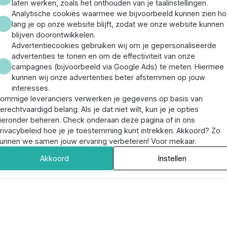
laten werken, zoals het onthouden van je taalinstellingen.
Vermogen
Analytische cookies waarmee we bijvoorbeeld kunnen zien h
 VS
Max. opvoerhoogte
lang je op onze website blijft, zodat we onze website kunnen
blijven doorontwikkelen.
Advertentiecookies gebruiken wij om je gepersonaliseerde
advertenties te tonen en om de effectiviteit van onze
campagnes (bijvoorbeeld via Google Ads) te meten. Hiermee
kunnen wij onze advertenties beter afstemmen op jouw
interesses.
ommige leveranciers verwerken je gegevens op basis van
erechtvaardigd belang. Als je dat niet wilt, kun je je opties
ieronder beheren. Check onderaan deze pagina of in ons
rivacybeleid hoe je je toestemming kunt intrekken. Akkoord? Zo
unnen we samen jouw ervaring verbeteren! Voor mekaar.
Akkoord
Instellen