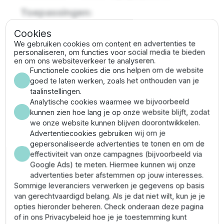
Toepassingen:
Cookies
Irrigatie en beregening
Watervoorziening voor woningen en boerderijen
We gebruiken cookies om content en advertenties te
personaliseren, om functies voor social media te bieden
Drukverhoging en waterdistributie
en om ons websiteverkeer te analyseren.
Waterbehandeling en filtratie
Functionele cookies die ons helpen om de website
Drainage en tankvulling
goed te laten werken, zoals het onthouden van je
taalinstellingen.
Analytische cookies waarmee we bijvoorbeeld
Waarom kiezen voor de Franklin
kunnen zien hoe lang je op onze website blijft, zodat
VS
we onze website kunnen blijven doorontwikkelen.
Advertentiecookies gebruiken wij om je
gepersonaliseerde advertenties te tonen en om de
Lange levensduur dankzij slijtvast ontwerp
effectiviteit van onze campagnes (bijvoorbeeld via
Energiezuinig door geoptimaliseerde hydrauliek
Google Ads) te meten. Hiermee kunnen wij onze
Veelzijdig inzetbaar in diverse sectoren
advertenties beter afstemmen op jouw interesses.
Uitzonderlijke prestaties
Sommige leveranciers verwerken je gegevens op basis
van gerechtvaardigd belang. Als je dat niet wilt, kun je je
Franklin VS 4/18 specificaties
opties hieronder beheren. Check onderaan deze pagina
of in ons Privacybeleid hoe je je toestemming kunt