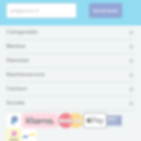
Inschrijven
Categorieën
Merken
Diensten
Klantenservice
Contact
Socials