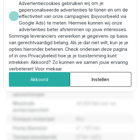
kabelbescherming)
Advertentiecookies gebruiken wij om je
Aansluiting perszijde:
3" BSP
gepersonaliseerde advertenties te tonen en om de
Max zandgehalte:
100 g/m³
effectiviteit van onze campagnes (bijvoorbeeld via
Max. vaste deeltjes:
2 mm
Google Ads) te meten. Hiermee kunnen wij onze
Temperatuurbereik vloeistof:
0 °C tot 40 °C
advertenties beter afstemmen op jouw interesses.
Materiaal:
roestvrij staal (RVS)
Sommige leveranciers verwerken je gegevens op basis
Ingebouwde terugslagklep:
ja
van gerechtvaardigd belang. Als je dat niet wilt, kun je je
opties hieronder beheren. Check onderaan deze pagina
of in ons Privacybeleid hoe je je toestemming kunt
Eigenschappen
intrekken. Akkoord? Zo kunnen we samen jouw ervaring
verbeteren! Voor mekaar.
Maatvoering pomp
144,5 mm
Akkoord
Instellen
Maximale
251,9 meter
opvoerhoogte
Maximale
40.000 liter per uur
pompcapaciteit
Pompas materiaal
Rvs
Pomp diameter
6" / 152 mm
Temperatuurbereik
0° tot +40°c