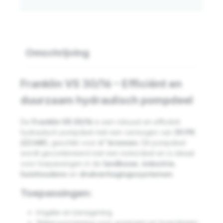
Omschrijving
Franklin VS 30/16 – Efficiënt en
duurzaam hydraulisch pompdeel
De
Franklin VS 30/16
is een robuust en efficiënt
hydraulisch pompdeel met een vermogen van
30 PK
(22 kW)
, geschikt voor
6” bronnen
. Dit pompdeel
wordt gecombineerd met een motordeel en is ideaal
voor toepassingen in de
landbouw
,
industrie
,
huishoudens
en
drukverhogingssystemen
.
Toepassingen:
Irrigatie en beregening
Watervoorziening voor woningen en boerderijen