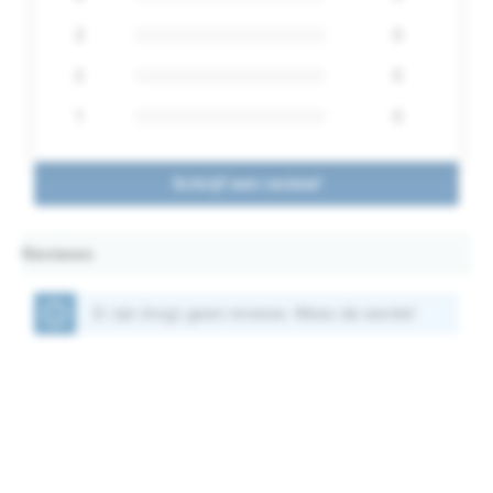
3
0
2
0
1
0
Schrijf een review!
Reviews
Er zijn (nog) geen reviews. Wees de eerste!