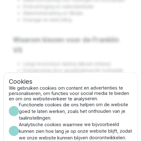
Drukverhoging en waterdistributie
Waterbehandeling en filtratie
Drainage en tankvulling
Waarom kiezen voor de Franklin
VS
Lange levensduur dankzij slijtvast ontwerp
Energiezuinig door geoptimaliseerde hydrauliek
Veelzijdig inzetbaar in diverse sectoren
Cookies
Uitzonderlijke prestaties
We gebruiken cookies om content en advertenties te
personaliseren, om functies voor social media te bieden
en om ons websiteverkeer te analyseren.
Franklin VS 30/16 specificaties
Functionele cookies die ons helpen om de website
goed te laten werken, zoals het onthouden van je
Vermogen:
30 PK (22 kW)
taalinstellingen.
Max. debiet:
40 m³/uur
Analytische cookies waarmee we bijvoorbeeld
Max. opvoerhoogte:
251.9 meter (25.19 bar)
kunnen zien hoe lang je op onze website blijft, zodat
Pompdiameter:
144.5 mm (incl.
we onze website kunnen blijven doorontwikkelen.