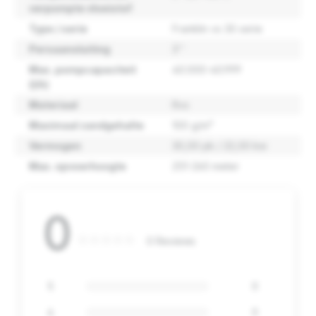
verpompte vloeistof
Type / serie
Franklin vs 30 serie
Persaansluiting
3''
Max. pompcapaciteit
40.000-40.999
(l/h)
Materiaal
Rvs
Maximaal zandgehalte
100 g/m³
Vermogen
30,00 pk / 22,00 kw
Max. opvoerhoogte
251-260 meter
0
0 Reviews
5
0
4
0