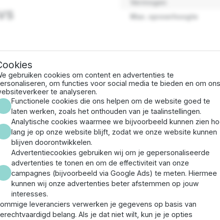
Vermogen
 VS
Max. opvoerhoogte
Cookies
e gebruiken cookies om content en advertenties te
ersonaliseren, om functies voor social media te bieden en om on
ebsiteverkeer te analyseren.
Functionele cookies die ons helpen om de website goed te
laten werken, zoals het onthouden van je taalinstellingen.
Analytische cookies waarmee we bijvoorbeeld kunnen zien h
lang je op onze website blijft, zodat we onze website kunnen
blijven doorontwikkelen.
Advertentiecookies gebruiken wij om je gepersonaliseerde
advertenties te tonen en om de effectiviteit van onze
campagnes (bijvoorbeeld via Google Ads) te meten. Hiermee
kunnen wij onze advertenties beter afstemmen op jouw
interesses.
ommige leveranciers verwerken je gegevens op basis van
erechtvaardigd belang. Als je dat niet wilt, kun je je opties