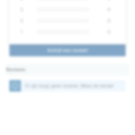
3
0
2
0
1
0
Schrijf een review!
Reviews
Er zijn (nog) geen reviews. Wees de eerste!