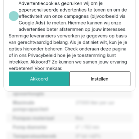
kabelbescherming)
Advertentiecookies gebruiken wij om je
Aansluiting perszijde:
2½" BSP
gepersonaliseerde advertenties te tonen en om de
Max zandgehalte:
100 g/m³
effectiviteit van onze campagnes (bijvoorbeeld via
Max. vaste deeltjes:
2 mm
Google Ads) te meten. Hiermee kunnen wij onze
Temperatuurbereik vloeistof:
0 °C tot 40 °C
advertenties beter afstemmen op jouw interesses.
Materiaal:
roestvrij staal (RVS)
Sommige leveranciers verwerken je gegevens op basis
Ingebouwde terugslagklep:
ja
van gerechtvaardigd belang. Als je dat niet wilt, kun je je
opties hieronder beheren. Check onderaan deze pagina
of in ons Privacybeleid hoe je je toestemming kunt
Eigenschappen
intrekken. Akkoord? Zo kunnen we samen jouw ervaring
verbeteren! Voor mekaar.
Maatvoering pomp
144,5 mm
Akkoord
Instellen
Maximale
525 meter
opvoerhoogte
Maximale
27.000 liter per uur
pompcapaciteit
Pompas materiaal
Rvs
Pomp diameter
6" / 152 mm
Temperatuurbereik
0° tot +40°c