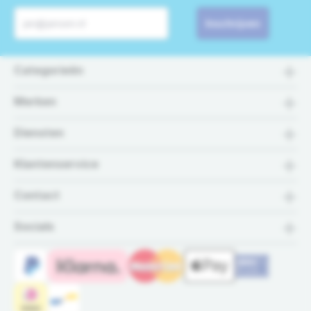
Inschrijven
Categorieën
Merken
Diensten
Klantenservice
Contact
Socials