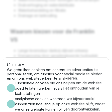
Drukverhoging en waterdistributie
Waterbehandeling en filtratie
Drainage en tankvulling
Waarom kiezen voor de Franklin
VS
Lange levensduur dankzij slijtvast ontwerp
Energiezuinig door geoptimaliseerde hydrauliek
Veelzijdig inzetbaar in diverse sectoren
Cookies
Uitzonderlijke prestaties
We gebruiken cookies om content en advertenties te
personaliseren, om functies voor social media te bieden
en om ons websiteverkeer te analyseren.
Franklin VS 19/45 specificaties
Functionele cookies die ons helpen om de website
goed te laten werken, zoals het onthouden van je
Vermogen:
40 PK (30 kW)
taalinstellingen.
Max. debiet:
27 m³/uur
Analytische cookies waarmee we bijvoorbeeld
Max. opvoerhoogte:
525 meter (52.5 bar)
kunnen zien hoe lang je op onze website blijft, zodat
Pompdiameter:
144.5 mm (incl.
we onze website kunnen blijven doorontwikkelen.