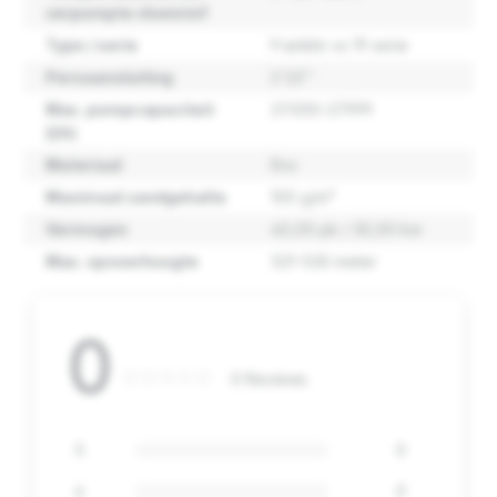
verpompte vloeistof
Type / serie
Franklin vs 19 serie
Persaansluiting
2 1/2''
Max. pompcapaciteit
27.000-27.999
(l/h)
Materiaal
Rvs
Maximaal zandgehalte
100 g/m³
Vermogen
40,00 pk / 30,00 kw
Max. opvoerhoogte
521-530 meter
0
0 Reviews
5
0
4
0