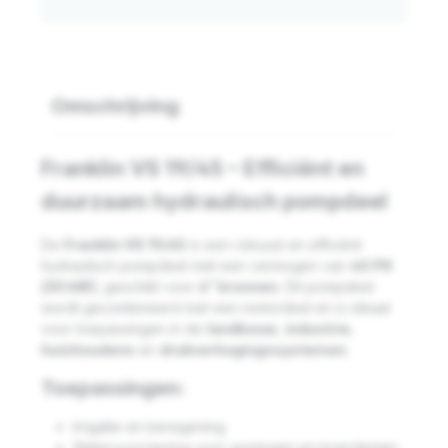
Omschrijving
Franklin VS 19/45 – Efficiënt en
duurzaam hydraulisch pompdeel
De
Franklin VS 19/45
is een robuust en efficiënt
hydraulisch pompdeel met een vermogen van
40 PK
(30 kW)
, geschikt voor
6” bronnen
. Dit pompdeel
wordt gecombineerd met een motordeel en is ideaal
voor toepassingen in de
landbouw
,
industrie
,
huishoudens
en
drukverhogingssystemen
.
Toepassingen:
Irrigatie en beregening
Watervoorziening voor woningen en boerderijen