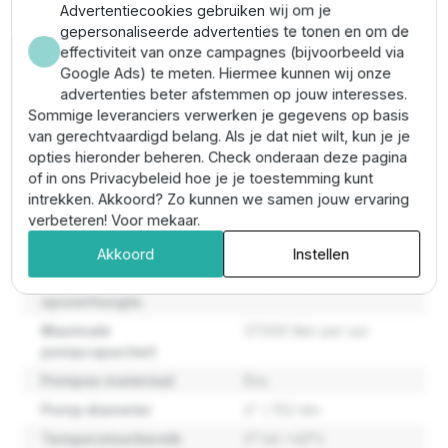
kabelbescherming)
Advertentiecookies gebruiken wij om je
Aansluiting perszijde:
2½" BSP
gepersonaliseerde advertenties te tonen en om de
Max zandgehalte:
100 g/m³
effectiviteit van onze campagnes (bijvoorbeeld via
Max. vaste deeltjes:
2 mm
Google Ads) te meten. Hiermee kunnen wij onze
Temperatuurbereik vloeistof:
0 °C tot 40 °C
advertenties beter afstemmen op jouw interesses.
Materiaal:
roestvrij staal (RVS)
Sommige leveranciers verwerken je gegevens op basis
Ingebouwde terugslagklep:
ja
van gerechtvaardigd belang. Als je dat niet wilt, kun je je
opties hieronder beheren. Check onderaan deze pagina
of in ons Privacybeleid hoe je je toestemming kunt
Eigenschappen
intrekken. Akkoord? Zo kunnen we samen jouw ervaring
verbeteren! Voor mekaar.
Maatvoering pomp
144,5 mm
Akkoord
Instellen
Maximale
466,7 meter
opvoerhoogte
Maximale
27.000 liter per uur
pompcapaciteit
Pompas materiaal
Rvs
Pomp diameter
6" / 152 mm
Temperatuurbereik
0° tot +40°c