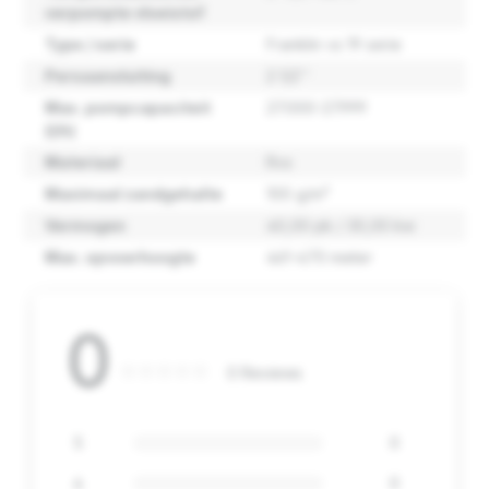
verpompte vloeistof
Type / serie
Franklin vs 19 serie
Persaansluiting
2 1/2''
Max. pompcapaciteit
27.000-27.999
(l/h)
Materiaal
Rvs
Maximaal zandgehalte
100 g/m³
Vermogen
40,00 pk / 30,00 kw
Max. opvoerhoogte
461-470 meter
0
0 Reviews
5
0
4
0