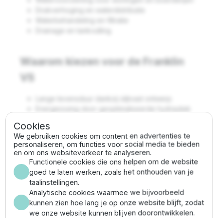
Drukverhoging en waterdistributie
Waterbehandeling en filtratie
Drainage en tankvulling
Waarom kiezen voor de Franklin
VS
Lange levensduur dankzij slijtvast ontwerp
Energiezuinig door geoptimaliseerde hydrauliek
Veelzijdig inzetbaar in diverse sectoren
Cookies
Uitzonderlijke prestaties
We gebruiken cookies om content en advertenties te
personaliseren, om functies voor social media te bieden
en om ons websiteverkeer te analyseren.
Franklin VS 19/40 specificaties
Functionele cookies die ons helpen om de website
goed te laten werken, zoals het onthouden van je
Vermogen:
40 PK (30 kW)
taalinstellingen.
Max. debiet:
27 m³/uur
Analytische cookies waarmee we bijvoorbeeld
Max. opvoerhoogte:
466.7 meter (46.67 bar)
kunnen zien hoe lang je op onze website blijft, zodat
Pompdiameter:
144.5 mm (incl.
we onze website kunnen blijven doorontwikkelen.