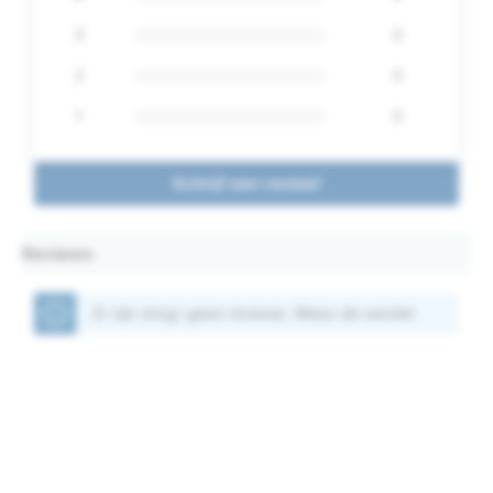
3
0
2
0
1
0
Schrijf een review!
Reviews
Er zijn (nog) geen reviews. Wees de eerste!