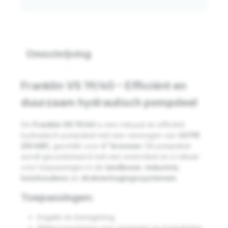
Omschrijving
Franklin VS 19/40 – Efficiënt en
duurzaam hydraulisch pompdeel
De
Franklin VS 19/40
is een robuust en efficiënt
hydraulisch pompdeel met een vermogen van
40 PK
(30 kW)
, geschikt voor
6” bronnen
. Dit pompdeel
wordt gecombineerd met een motordeel en is ideaal
voor toepassingen in de
landbouw
,
industrie
,
huishoudens
en
drukverhogingssystemen
.
Toepassingen:
Irrigatie en beregening
Watervoorziening voor woningen en boerderijen