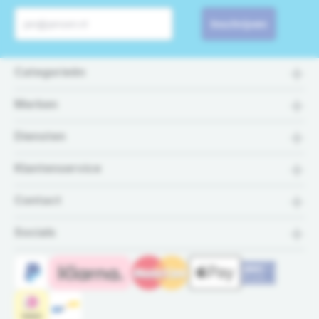
Inschrijven
Categorieën
Merken
Diensten
Klantenservice
Contact
Socials