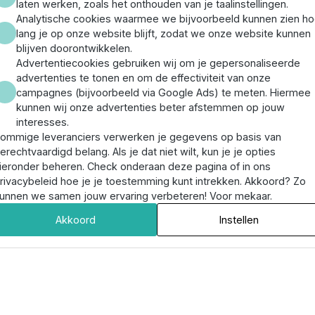
laten werken, zoals het onthouden van je taalinstellingen.
Vermogen
Analytische cookies waarmee we bijvoorbeeld kunnen zien h
 VS
Max. opvoerhoogte
lang je op onze website blijft, zodat we onze website kunnen
blijven doorontwikkelen.
Advertentiecookies gebruiken wij om je gepersonaliseerde
advertenties te tonen en om de effectiviteit van onze
campagnes (bijvoorbeeld via Google Ads) te meten. Hiermee
kunnen wij onze advertenties beter afstemmen op jouw
interesses.
ommige leveranciers verwerken je gegevens op basis van
erechtvaardigd belang. Als je dat niet wilt, kun je je opties
ieronder beheren. Check onderaan deze pagina of in ons
rivacybeleid hoe je je toestemming kunt intrekken. Akkoord? Zo
unnen we samen jouw ervaring verbeteren! Voor mekaar.
Akkoord
Instellen