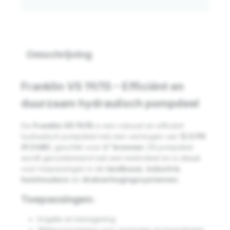
Omschrijving
Franklin VS 19/15 – Efficiënt en
duurzaam hydraulisch pompdeel
De
Franklin VS 19/15
is een robuust en efficiënt
hydraulisch pompdeel met een vermogen van
12.5 PK
(9.3 kW)
, geschikt voor
6” bronnen
. Dit pompdeel
wordt gecombineerd met een motordeel en is ideaal
voor toepassingen in de
landbouw
,
industrie
,
huishoudens
en
drukverhogingssystemen
.
Toepassingen:
Irrigatie en beregening
Watervoorziening voor woningen en boerderijen