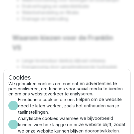
Drukverhoging en waterdistributie
Waterbehandeling en filtratie
Drainage en tankvulling
Waarom kiezen voor de Franklin
VS
Lange levensduur dankzij slijtvast ontwerp
Energiezuinig door geoptimaliseerde hydrauliek
Veelzijdig inzetbaar in diverse sectoren
Cookies
Uitzonderlijke prestaties
We gebruiken cookies om content en advertenties te
personaliseren, om functies voor social media te bieden
en om ons websiteverkeer te analyseren.
Franklin VS 19/15 specificaties
Functionele cookies die ons helpen om de website
goed te laten werken, zoals het onthouden van je
Vermogen:
12.5 PK (9.3 kW)
taalinstellingen.
Max. debiet:
27 m³/uur
Analytische cookies waarmee we bijvoorbeeld
Max. opvoerhoogte:
175 meter (17.5 bar)
kunnen zien hoe lang je op onze website blijft, zodat
Pompdiameter:
144.5 mm (incl.
we onze website kunnen blijven doorontwikkelen.