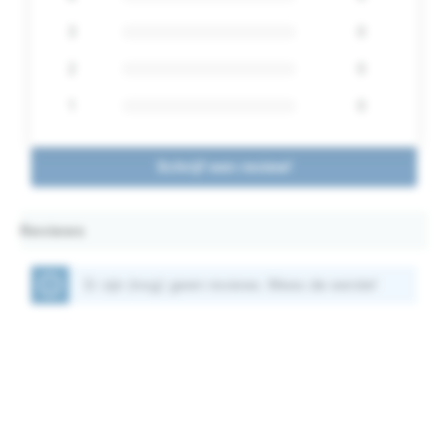
3
0
2
0
1
0
Schrijf een review!
Reviews
Er zijn (nog) geen reviews. Wees de eerste!