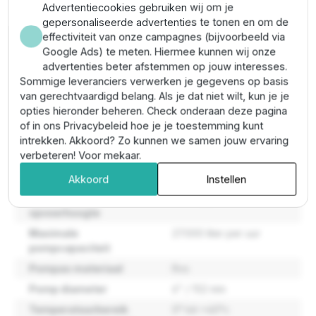
kabelbescherming)
Advertentiecookies gebruiken wij om je
Aansluiting perszijde:
2½" BSP
gepersonaliseerde advertenties te tonen en om de
Max zandgehalte:
100 g/m³
effectiviteit van onze campagnes (bijvoorbeeld via
Max. vaste deeltjes:
2 mm
Google Ads) te meten. Hiermee kunnen wij onze
Temperatuurbereik vloeistof:
0 °C tot 40 °C
advertenties beter afstemmen op jouw interesses.
Materiaal:
roestvrij staal (RVS)
Sommige leveranciers verwerken je gegevens op basis
Ingebouwde terugslagklep:
ja
van gerechtvaardigd belang. Als je dat niet wilt, kun je je
opties hieronder beheren. Check onderaan deze pagina
of in ons Privacybeleid hoe je je toestemming kunt
Eigenschappen
intrekken. Akkoord? Zo kunnen we samen jouw ervaring
verbeteren! Voor mekaar.
Maatvoering pomp
144,5 mm
Akkoord
Instellen
Maximale
175 meter
opvoerhoogte
Maximale
27.000 liter per uur
pompcapaciteit
Pompas materiaal
Rvs
Pomp diameter
6" / 152 mm
Temperatuurbereik
0° tot +40°c