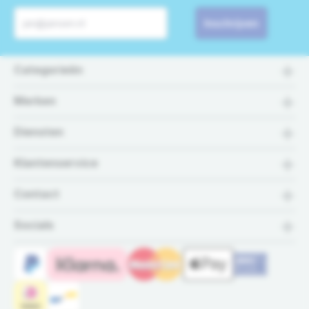
Inschrijven
Categorieën
Merken
Diensten
Klantenservice
Contact
Socials