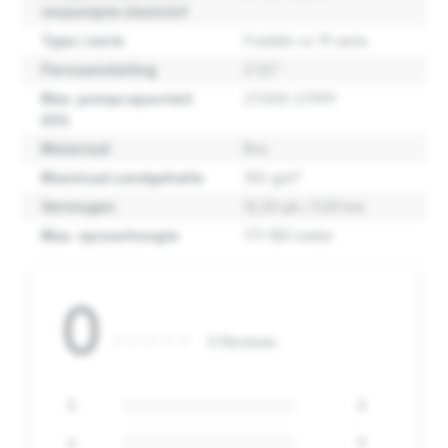
verpompte vloeistof
Type / serie
Franklin vs 19 serie
Persaansluiting
2 1/2''
Max. pompcapaciteit
27.000-27.999
(l/h)
Materiaal
Rvs
Maximaal zandgehalte
100 g/m³
Vermogen
12,50 pk / 9,20 kw
Max. opvoerhoogte
171-180 meter
0
0 Reviews
5
0
4
0