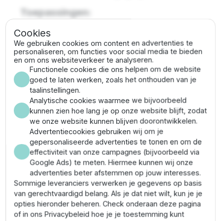
Toepassingen:
Cookies
Irrigatie en beregening
Watervoorziening voor woningen en boerderijen
We gebruiken cookies om content en advertenties te
personaliseren, om functies voor social media te bieden
Drukverhoging en waterdistributie
en om ons websiteverkeer te analyseren.
Waterbehandeling en filtratie
Functionele cookies die ons helpen om de website
Drainage en tankvulling
goed te laten werken, zoals het onthouden van je
taalinstellingen.
Analytische cookies waarmee we bijvoorbeeld
Waarom kiezen voor de Franklin
kunnen zien hoe lang je op onze website blijft, zodat
VS
we onze website kunnen blijven doorontwikkelen.
Advertentiecookies gebruiken wij om je
gepersonaliseerde advertenties te tonen en om de
Lange levensduur dankzij slijtvast ontwerp
effectiviteit van onze campagnes (bijvoorbeeld via
Energiezuinig door geoptimaliseerde hydrauliek
Google Ads) te meten. Hiermee kunnen wij onze
Veelzijdig inzetbaar in diverse sectoren
advertenties beter afstemmen op jouw interesses.
Uitzonderlijke prestaties
Sommige leveranciers verwerken je gegevens op basis
van gerechtvaardigd belang. Als je dat niet wilt, kun je je
Franklin VS 15/13 specificaties
opties hieronder beheren. Check onderaan deze pagina
of in ons Privacybeleid hoe je je toestemming kunt