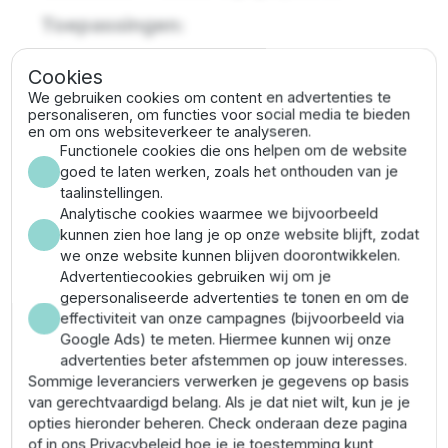
Toepassingen:
Irrigatie en beregening
Cookies
Watervoorziening voor woningen en boerderijen
We gebruiken cookies om content en advertenties te
Drukverhoging en waterdistributie
personaliseren, om functies voor social media te bieden
Waterbehandeling en filtratie
en om ons websiteverkeer te analyseren.
Drainage en tankvulling
Functionele cookies die ons helpen om de website
goed te laten werken, zoals het onthouden van je
taalinstellingen.
Waarom kiezen voor de Franklin
Analytische cookies waarmee we bijvoorbeeld
kunnen zien hoe lang je op onze website blijft, zodat
VS
we onze website kunnen blijven doorontwikkelen.
Advertentiecookies gebruiken wij om je
Lange levensduur dankzij slijtvast ontwerp
gepersonaliseerde advertenties te tonen en om de
Energiezuinig door geoptimaliseerde hydrauliek
effectiviteit van onze campagnes (bijvoorbeeld via
Veelzijdig inzetbaar in diverse sectoren
Google Ads) te meten. Hiermee kunnen wij onze
Uitzonderlijke prestaties
advertenties beter afstemmen op jouw interesses.
Sommige leveranciers verwerken je gegevens op basis
van gerechtvaardigd belang. Als je dat niet wilt, kun je je
Franklin VS 14/8 specificaties
opties hieronder beheren. Check onderaan deze pagina
of in ons Privacybeleid hoe je je toestemming kunt