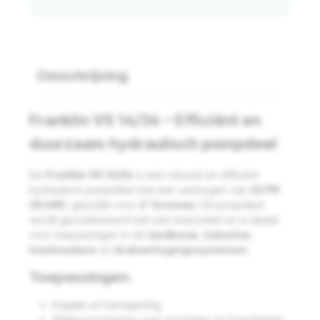
Omschrijving
Franklin VS 14/36 – Efficiënt en
duurzaam hydraulisch pompdeel
De
Franklin VS 14/36
is een robuust en efficiënt
hydraulisch pompdeel met een vermogen van
20 PK
(15 kW)
, geschikt voor
6” bronnen
. Dit pompdeel
wordt gecombineerd met een motordeel en is ideaal
voor toepassingen in de
landbouw
,
industrie
,
huishoudens
en
drukverhogingssystemen
.
Toepassingen:
Irrigatie en beregening
Watervoorziening voor woningen en boerderijen