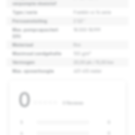
verpompte vloeistof
Type / serie
Franklin vs 14 serie
Persaansluiting
2 1/2''
Max. pompcapaciteit
18.000-18.999
(l/h)
Materiaal
Rvs
Maximaal zandgehalte
100 g/m³
Vermogen
20,00 pk / 15,00 kw
Max. opvoerhoogte
401-410 meter
0
0 Reviews
5
0
4
0