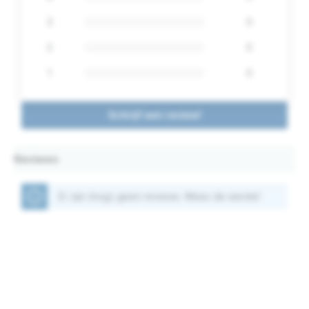
3
0
2
0
1
0
Schrijf een review!
Reviews
Er zijn (nog) geen reviews. Wees de eerste!