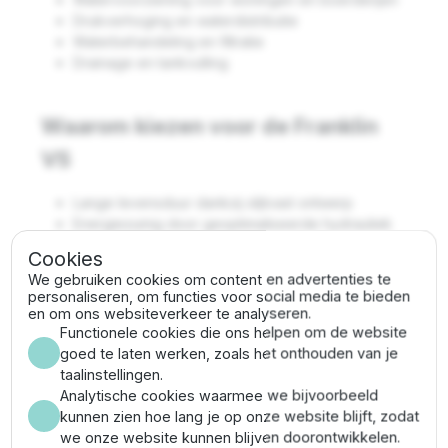
Drukverhoging en waterdistributie
Waterbehandeling en filtratie
Drainage en tankvulling
Waarom kiezen voor de Franklin
VS
Lange levensduur dankzij slijtvast ontwerp
Energiezuinig door geoptimaliseerde hydrauliek
Veelzijdig inzetbaar in diverse sectoren
Cookies
Uitzonderlijke prestaties
We gebruiken cookies om content en advertenties te
personaliseren, om functies voor social media te bieden
en om ons websiteverkeer te analyseren.
Franklin VS 14/36 specificaties
Functionele cookies die ons helpen om de website
goed te laten werken, zoals het onthouden van je
Vermogen:
20 PK (15 kW)
taalinstellingen.
Max. debiet:
m³/uur
Analytische cookies waarmee we bijvoorbeeld
Max. opvoerhoogte:
403.7 meter (40.37 bar)
kunnen zien hoe lang je op onze website blijft, zodat
Pompdiameter:
144.5 mm (incl.
we onze website kunnen blijven doorontwikkelen.