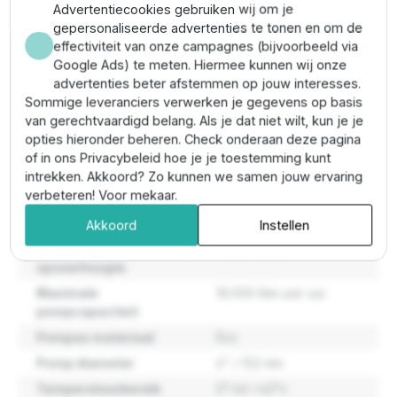
kabelbescherming)
Advertentiecookies gebruiken wij om je
Aansluiting perszijde:
2½" BSP
gepersonaliseerde advertenties te tonen en om de
Max zandgehalte:
100 g/m³
effectiviteit van onze campagnes (bijvoorbeeld via
Max. vaste deeltjes:
2 mm
Google Ads) te meten. Hiermee kunnen wij onze
Temperatuurbereik vloeistof:
0 °C tot 40 °C
advertenties beter afstemmen op jouw interesses.
Materiaal:
roestvrij staal (RVS)
Sommige leveranciers verwerken je gegevens op basis
Ingebouwde terugslagklep:
ja
van gerechtvaardigd belang. Als je dat niet wilt, kun je je
opties hieronder beheren. Check onderaan deze pagina
of in ons Privacybeleid hoe je je toestemming kunt
Eigenschappen
intrekken. Akkoord? Zo kunnen we samen jouw ervaring
verbeteren! Voor mekaar.
Maatvoering pomp
144,5 mm
Akkoord
Instellen
Maximale
403,7 meter
opvoerhoogte
Maximale
18.000 liter per uur
pompcapaciteit
Pompas materiaal
Rvs
Pomp diameter
6" / 152 mm
Temperatuurbereik
0° tot +40°c