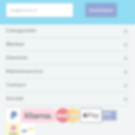
Inschrijven
Categorieën
Merken
Diensten
Klantenservice
Contact
Socials