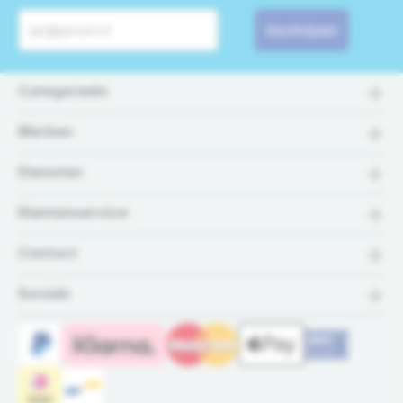
Inschrijven
Categorieën
Merken
Diensten
Klantenservice
Contact
Socials