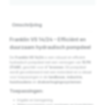
Omschrijving
Franklin VS 14/24 – Efficiënt en
duurzaam hydraulisch pompdeel
De
Franklin VS 14/24
is een robuust en efficiënt
hydraulisch pompdeel met een vermogen van
15 PK
(11 kW)
, geschikt voor
6” bronnen
. Dit pompdeel
wordt gecombineerd met een motordeel en is ideaal
voor toepassingen in de
landbouw
,
industrie
,
huishoudens
en
drukverhogingssystemen
.
Toepassingen:
Irrigatie en beregening
Watervoorziening voor woningen en boerderijen