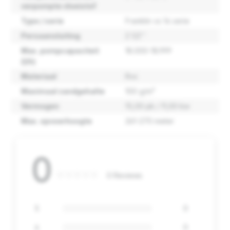
verpompte vloeistof
Type / serie
Franklin vs 14 serie
Persaansluiting
2 1/2''
Max. pompcapaciteit
18.000-18.999
(l/h)
Materiaal
Rvs
Maximaal zandgehalte
100 g/m³
Vermogen
15,00 pk / 11,00 kw
Max. opvoerhoogte
261-270 meter
0
0 Reviews
5
0
4
0