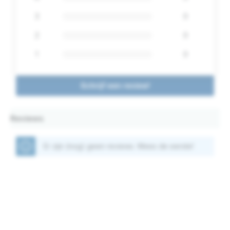
3
0
2
0
1
0
Schrijf een review!
Reviews
Er zijn (nog) geen reviews. Wees de eerste!