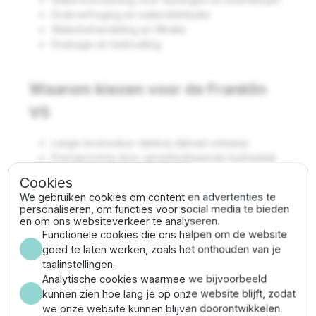
Drukverhoging en waterdistributie
Waterbehandeling en filtratie
Drainage en tankvulling
Waarom kiezen voor de Franklin
VS
Lange levensduur dankzij slijtvast ontwerp
Energiezuinig door geoptimaliseerde hydrauliek
Veelzijdig inzetbaar in diverse sectoren
Cookies
Uitzonderlijke prestaties
We gebruiken cookies om content en advertenties te
personaliseren, om functies voor social media te bieden
en om ons websiteverkeer te analyseren.
Franklin VS 14/24 specificaties
Functionele cookies die ons helpen om de website
goed te laten werken, zoals het onthouden van je
Vermogen:
15 PK (11 kW)
taalinstellingen.
Max. debiet:
18 m³/uur
Analytische cookies waarmee we bijvoorbeeld
Max. opvoerhoogte:
269.1 meter (26.91 bar)
kunnen zien hoe lang je op onze website blijft, zodat
Pompdiameter:
144.5 mm (incl.
we onze website kunnen blijven doorontwikkelen.