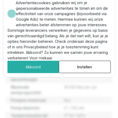
kabelbescherming)
Advertentiecookies gebruiken wij om je
Aansluiting perszijde:
2½" BSP
gepersonaliseerde advertenties te tonen en om de
Max zandgehalte:
100 g/m³
effectiviteit van onze campagnes (bijvoorbeeld via
Max. vaste deeltjes:
2 mm
Google Ads) te meten. Hiermee kunnen wij onze
Temperatuurbereik vloeistof:
0 °C tot 40 °C
advertenties beter afstemmen op jouw interesses.
Materiaal:
roestvrij staal (RVS)
Sommige leveranciers verwerken je gegevens op basis
Ingebouwde terugslagklep:
ja
van gerechtvaardigd belang. Als je dat niet wilt, kun je je
opties hieronder beheren. Check onderaan deze pagina
of in ons Privacybeleid hoe je je toestemming kunt
Eigenschappen
intrekken. Akkoord? Zo kunnen we samen jouw ervaring
verbeteren! Voor mekaar.
Maatvoering pomp
144,5 mm
Akkoord
Instellen
Maximale
269,1 meter
opvoerhoogte
Maximale
18.000 liter per uur
pompcapaciteit
Pompas materiaal
Rvs
Pomp diameter
6" / 152 mm
Temperatuurbereik
0° tot +40°c