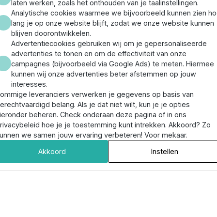
laten werken, zoals het onthouden van je taalinstellingen.
Vermogen
Analytische cookies waarmee we bijvoorbeeld kunnen zien h
 VS
Max. opvoerhoogte
lang je op onze website blijft, zodat we onze website kunnen
blijven doorontwikkelen.
Advertentiecookies gebruiken wij om je gepersonaliseerde
advertenties te tonen en om de effectiviteit van onze
campagnes (bijvoorbeeld via Google Ads) te meten. Hiermee
kunnen wij onze advertenties beter afstemmen op jouw
interesses.
ommige leveranciers verwerken je gegevens op basis van
erechtvaardigd belang. Als je dat niet wilt, kun je je opties
ieronder beheren. Check onderaan deze pagina of in ons
rivacybeleid hoe je je toestemming kunt intrekken. Akkoord? Zo
unnen we samen jouw ervaring verbeteren! Voor mekaar.
Akkoord
Instellen